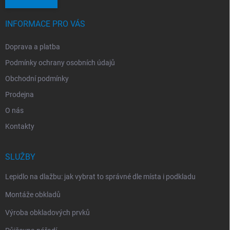
INFORMACE PRO VÁS
Doprava a platba
Podmínky ochrany osobních údajů
Obchodní podmínky
Prodejna
O nás
Kontakty
SLUŽBY
Lepidlo na dlažbu: jak vybrat to správné dle místa i podkladu
Montáže obkladů
Výroba obkladových prvků