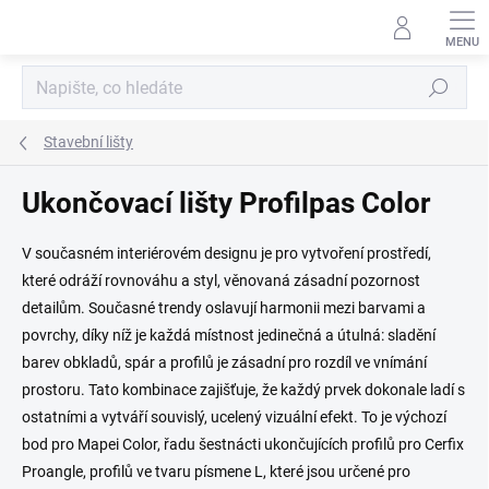
Přejít
na
obsah
Hledat
Stavební lišty
Ukončovací lišty Profilpas Color
V současném interiérovém designu je pro vytvoření prostředí,
které odráží rovnováhu a styl, věnovaná zásadní pozornost
detailům. Současné trendy oslavují harmonii mezi barvami a
povrchy, díky níž je každá místnost jedinečná a útulná: sladění
barev obkladů, spár a profilů je zásadní pro rozdíl ve vnímání
prostoru. Tato kombinace zajišťuje, že každý prvek dokonale ladí s
ostatními a vytváří souvislý, ucelený vizuální efekt. To je výchozí
bod pro Mapei Color, řadu šestnácti ukončujících profilů pro Cerfix
Proangle, profilů ve tvaru písmene L, které jsou určené pro