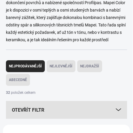
dokončení povrchů a nabízené společností Profilpas. Mapei Color
je k dispozici v osmi teplých a osmi studených barvách a nabízí
barevný zážitek, který zajišťuje dokonalou kombinaci s barevnými
odstíny spár a silikonových těsnicích tmelů Mapei. Tato řada splní
každý estetický požadavek, ať už tón v tónu, nebo v kontrastu s
keramikou, a je tak ideálním řešením pro každé prostředí
Ř
a
NEJPRODÁVANĚJŠÍ
NEJLEVNĚJŠÍ
NEJDRAŽŠÍ
z
e
ABECEDNĚ
n
í
32
položek celkem
p
r
OTEVŘÍT FILTR
o
d
u
V
k