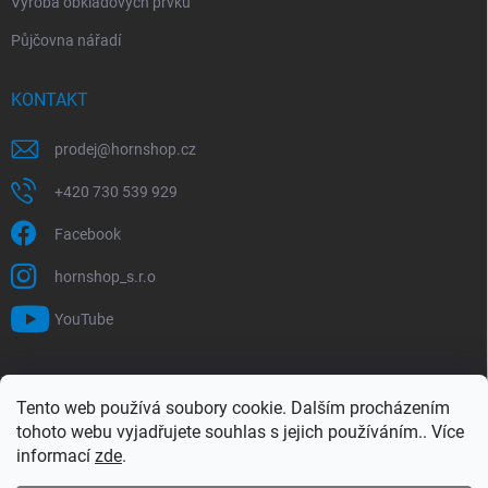
Výroba obkladových prvků
Půjčovna nářadí
KONTAKT
prodej
@
hornshop.cz
+420 730 539 929
Facebook
hornshop_s.r.o
YouTube
VYHLEDÁVÁNÍ
Tento web používá soubory cookie. Dalším procházením
tohoto webu vyjadřujete souhlas s jejich používáním.. Více
Hledat
informací
zde
.