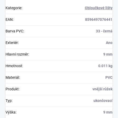
Kategorie
:
Obloučkové lišty
EAN
:
8596497076441
Barva PVC
:
33 - černá
Exteriér
:
Ano
Hlavní rozměr
:
9 mm
Hmotnost
:
0.011 kg
Materiál
:
PVC
Produkt
:
vnější růžek
Typ
:
ukončovací
Výška
:
9 mm