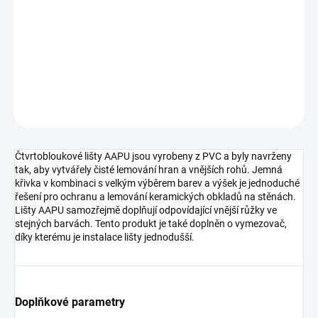
−
+
Přidat do košíku
DETAILNÍ INFORMACE
ZEPTAT SE
HLÍDAT
Čtvrtobloukové lišty AAPU jsou vyrobeny z PVC a byly navrženy
tak, aby vytvářely čisté lemování hran a vnějších rohů. Jemná
křivka v kombinaci s velkým výběrem barev a výšek je jednoduché
řešení pro ochranu a lemování keramických obkladů na stěnách.
Lišty AAPU samozřejmě doplňují odpovídající vnější růžky ve
stejných barvách. Tento produkt je také doplněn o vymezovač,
díky kterému je instalace lišty jednodušší.
Doplňkové parametry