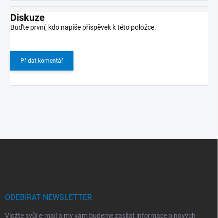
Diskuze
Buďte první, kdo napíše příspěvek k této položce.
Přidat komentář
Z
á
p
a
t
í
ODEBÍRAT NEWSLETTER
Vložte svůj e-mail a my vám budeme zasílat informace o nových