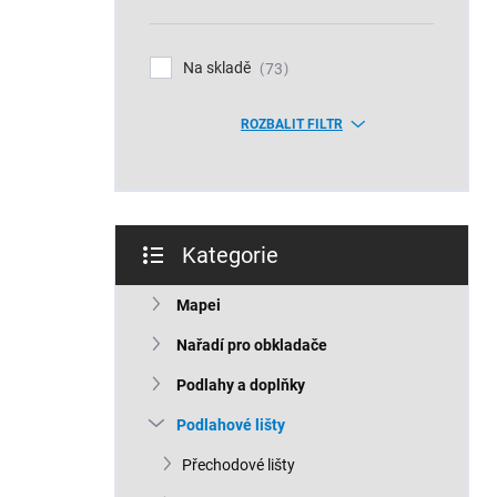
n
í
p
Na skladě
73
a
n
ROZBALIT FILTR
e
l
Kategorie
Přeskočit
kategorie
Mapei
Nařadí pro obkladače
Podlahy a doplňky
Podlahové lišty
Přechodové lišty