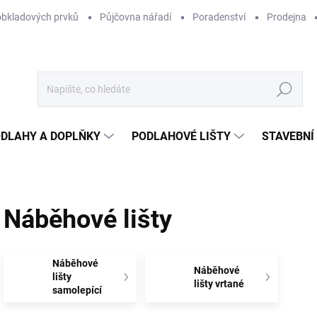
obkladových prvků
Půjčovna nářadí
Poradenství
Prodejna
Hledat
DLAHY A DOPLŇKY
PODLAHOVÉ LIŠTY
STAVEBNÍ
Náběhové lišty
Náběhové
Náběhové
lišty
lišty vrtané
samolepící