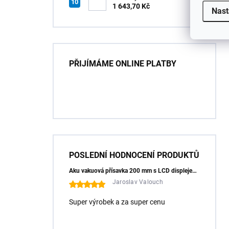
HT7G551
1 643,70 Kč
Nast
PŘIJÍMÁME ONLINE PLATBY
POSLEDNÍ HODNOCENÍ PRODUKTŮ
Aku vakuová přísavka 200 mm s LCD displejem (150 kg) - HÖGERT HT3B355
Jaroslav Valouch
Super výrobek a za super cenu