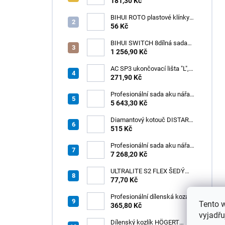
181,30 Kč
BIHUI ROTO plastové klínky
1–13 mm – balení 50 ks
56 Kč
BIHUI SWITCH 8dílná sada
zubových hladítek INOX –
1 256,90 Kč
výměnná rukojeť v praktickém
boxu
AC SP3 ukončovací lišta "L",
PREMIUM, hliník elox titan, v:
271,90 Kč
8 mm, d: 2,5 m
Profesionální sada aku nářadí
3v1 HÖGERT
5 643,30 Kč
Diamantový kotouč DISTAR
GREEN CUT
515 Kč
115x1,2/1,0x8x22,23 + PAD
Z60
Profesionální sada aku nářadí
3v1 20V HÖGERT
7 268,20 Kč
ULTRALITE S2 FLEX ŠEDÝ
/15kg
77,70 Kč
Profesionální dílenská koza
Tento 
HÖGERT HT7G550
365,80 Kč
vyjadřu
Dílenský kozlík HÖGERT