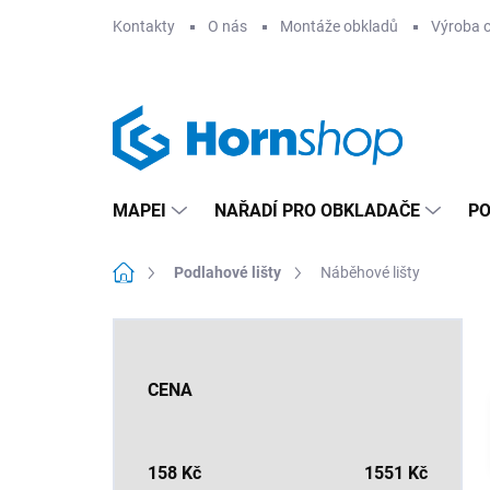
Přejít
Kontakty
O nás
Montáže obkladů
Výroba 
na
obsah
MAPEI
NAŘADÍ PRO OBKLADAČE
PO
Domů
Podlahové lišty
Náběhové lišty
P
o
s
CENA
t
r
a
n
158
Kč
1551
Kč