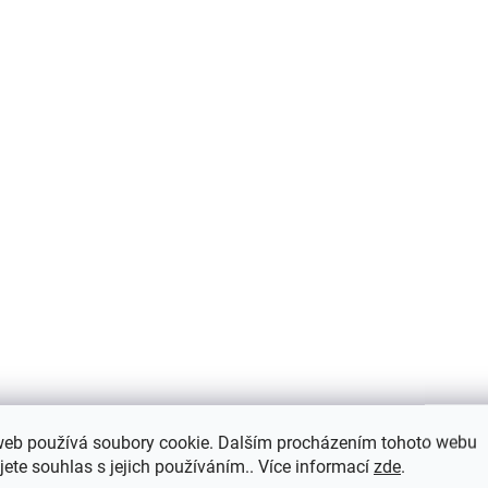
NA OBJEDNÁVKU
SKLADEM ( EXTERNÍ 
AC AP43 nájezdová
AC AP43 nájezdo
lišta vrtaná, hliník elox
lišta vrtaná, hliní
stříbro, v: 3,5 mm, š: 28
stříbro, v: 3,5 mm,
mm, d: 2,7 m
426,90 Kč
/ ks
mm, d: 0,9 m
158,10 Kč
/ ks
Do košíku
Do košíku
web používá soubory cookie. Dalším procházením tohoto webu
jete souhlas s jejich používáním.. Více informací
zde
.