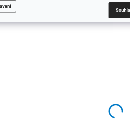
avení
Souhl
SKLADEM ( EXTERNÍ SKLAD )
SKLADEM ( EXTERNÍ 
(10 KS)
AC AP43 nájezdová
AC AP43 nájezdo
lišta samolepící, hliník
lišta samolepící, h
elox titan, v: 3,5 mm, š:
elox stříbro, v: 3
28 mm, d: 2,7 m
š: 28 mm, d: 0,9 
426,90 Kč
158,10 Kč
/ ks
/ ks
Do košíku
Do košíku