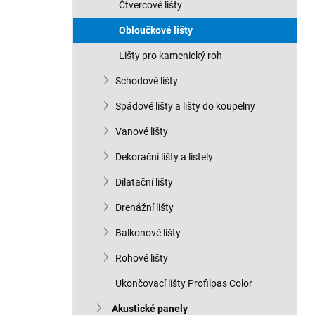
Čtvercové lišty
Obloučkové lišty
Lišty pro kamenický roh
Schodové lišty
Spádové lišty a lišty do koupelny
Vanové lišty
Dekorační lišty a listely
Dilatační lišty
Drenážní lišty
Balkonové lišty
Rohové lišty
Ukončovací lišty Profilpas Color
Akustické panely