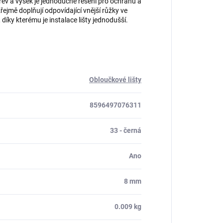
ev a výšek je jednoduché řešení pro ochranu a
jmě doplňují odpovídající vnější růžky ve
íky kterému je instalace lišty jednodušší.
Obloučkové lišty
8596497076311
33 - černá
Ano
8 mm
0.009 kg