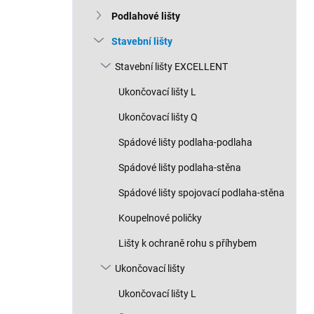
n
Podlahové lišty
í
p
Stavební lišty
a
n
Stavební lišty EXCELLENT
e
Ukončovací lišty L
l
Ukončovací lišty Q
Spádové lišty podlaha-podlaha
Spádové lišty podlaha-stěna
Spádové lišty spojovací podlaha-stěna
Koupelnové poličky
Lišty k ochraně rohu s příhybem
Ukončovací lišty
Ukončovací lišty L