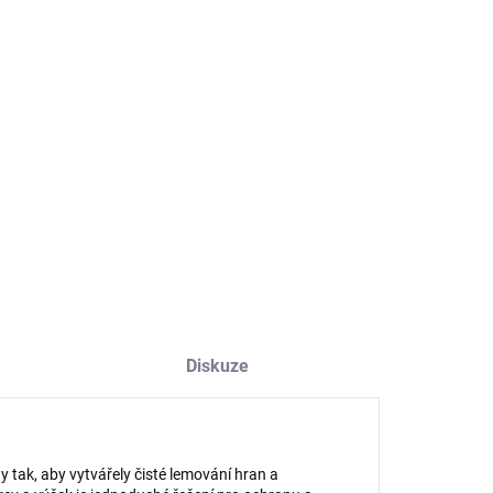
8.2026
NOSTI DORUČENÍ
−
+
Přidat do košíku
ILNÍ INFORMACE
ZEPTAT SE
HLÍDAT
Diskuze
 tak, aby vytvářely čisté lemování hran a