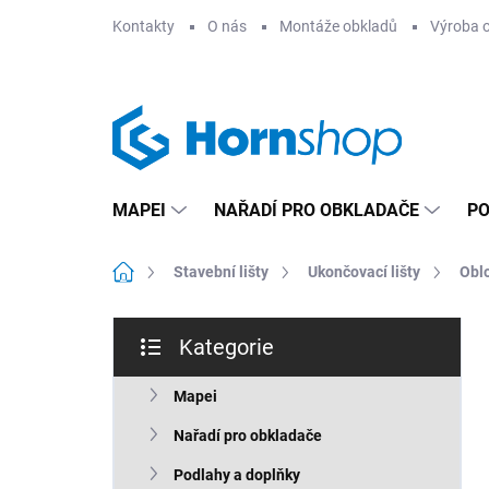
Přejít
Kontakty
O nás
Montáže obkladů
Výroba 
na
obsah
MAPEI
NAŘADÍ PRO OBKLADAČE
PO
Domů
Stavební lišty
Ukončovací lišty
Oblo
P
Kategorie
o
Přeskočit
s
kategorie
t
Mapei
r
Nařadí pro obkladače
a
n
Podlahy a doplňky