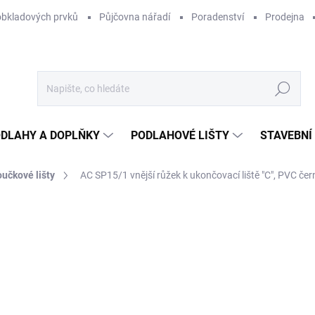
obkladových prvků
Půjčovna nářadí
Poradenství
Prodejna
Hledat
DLAHY A DOPLŇKY
PODLAHOVÉ LIŠTY
STAVEBNÍ
učkové lišty
AC SP15/1 vnější růžek k ukončovací liště "C", PVC čern
Neohodnoceno
Podrobnosti hodnocení
ZNAČKA:
ACARA PRAHA
5
48,
Měr
SKL
cena
MŮŽ