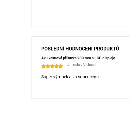
POSLEDNÍ HODNOCENÍ PRODUKTŮ
Aku vakuová přísavka 200 mm s LCD displejem (150 kg) - HÖGERT HT3B355
Jaroslav Valouch
Super výrobek a za super cenu