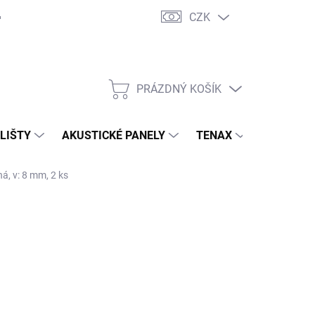
CZK
PRÁZDNÝ KOŠÍK
NÁKUPNÍ
KOŠÍK
 LIŠTY
AKUSTICKÉ PANELY
TENAX
TERASY
á, v: 8 mm, 2 ks
 S.R.O.
8,10 Kč
/ ks
02 Kč bez DPH
ná
ADEM ( EXTERNÍ SKLAD )
(10 KS)
:
EME DORUČIT