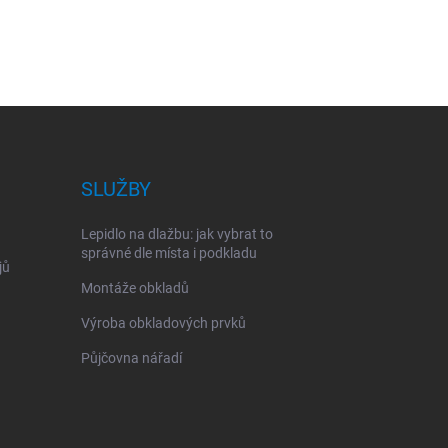
SLUŽBY
Lepidlo na dlažbu: jak vybrat to
správné dle místa i podkladu
jů
Montáže obkladů
Výroba obkladových prvků
Půjčovna nářadí