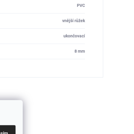
PVC
vnější růžek
ukončovací
8 mm
asím