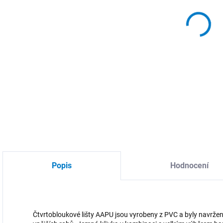
DO:
10.
MOŽ
DETA
Popis
Hodnocení
Čtvrtobloukové lišty AAPU jsou vyrobeny z PVC a byly navrženy