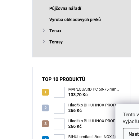
Půjčovna nářadí
Výroba obkladových prvků
Tenax
Terasy
TOP 10 PRODUKTŮ
MAPEGUARD PC 50-75 mm
(1box=25ks) /1ks
133,70 Kč
Hladítko BIHUI INOX PROFI
280 x 120 mm zub 12mm -
266 Kč
Tento 
měkká rukojeť
vyjadřu
Hladítko BIHUI INOX PROFI
280 x 120 mm zub 3,2mm -
266 Kč
měkká rukojeť
Nast
BIHUI omítací lžíce INOX 100