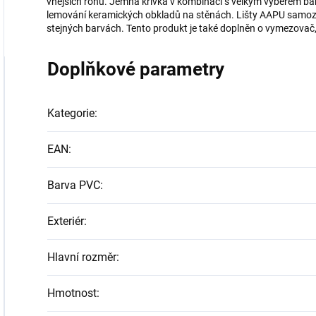
vnějších rohů. Jemná křivka v kombinaci s velkým výběrem bar
lemování keramických obkladů na stěnách. Lišty AAPU samozře
stejných barvách. Tento produkt je také doplněn o vymezovač, d
Doplňkové parametry
Kategorie
:
EAN
:
Barva PVC
:
Exteriér
:
Hlavní rozměr
:
Hmotnost
: