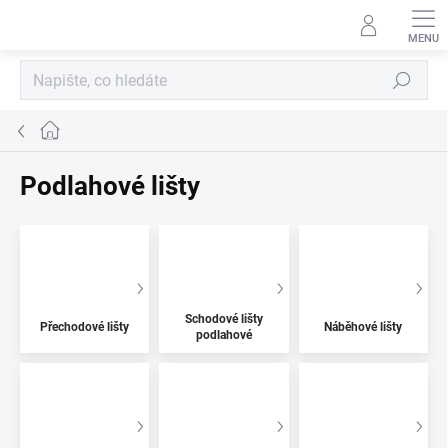
Přejít
na
obsah
Hledat
Domů
Podlahové lišty
Schodové lišty
Přechodové lišty
Náběhové lišty
podlahové