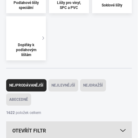
Podlahové lišty
Lišty pro vinyl,
Soklové lišty
speciální
SPC a PVC
Doplňky k
podlahovým
lištám
Ř
a
NEJPRODÁVANĚJŠÍ
NEJLEVNĚJŠÍ
NEJDRAŽŠÍ
z
e
ABECEDNĚ
n
í
1622
položek celkem
p
r
OTEVŘÍT FILTR
o