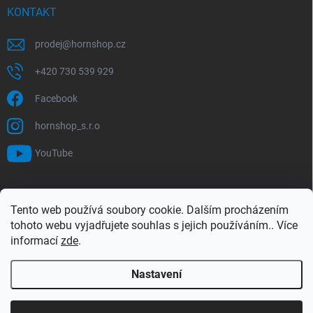
KONTAKT
prodej
@
hornshop.cz
+420 730 539 929
Facebook
hornshop_s.r.o
YouTube
VYHLEDÁVÁNÍ
Tento web používá soubory cookie. Dalším procházením
tohoto webu vyjadřujete souhlas s jejich používáním.. Více
Hledat
informací
zde
.
Nastavení
Copyright 2026
Hornshop
. Všechna práva vyhrazena.
Upravit nastavení