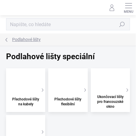
Přejít
na
obsah
Hledat
Podlahové lišty
Podlahové lišty speciální
Ukončovací lišty
Přechodové lišty
Přechodové lišty
pro francouzské
na kabely
flexibilní
okno