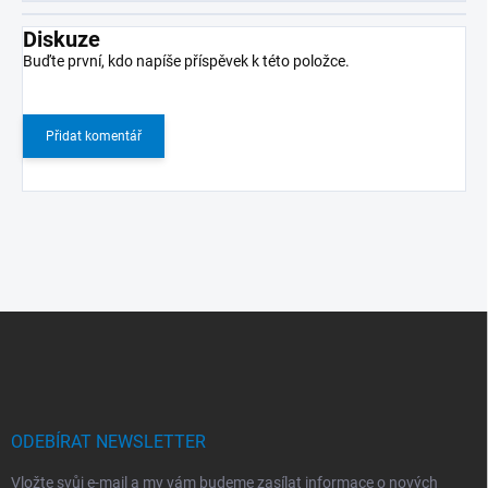
Diskuze
Buďte první, kdo napíše příspěvek k této položce.
Přidat komentář
Z
á
p
a
t
í
ODEBÍRAT NEWSLETTER
Vložte svůj e-mail a my vám budeme zasílat informace o nových