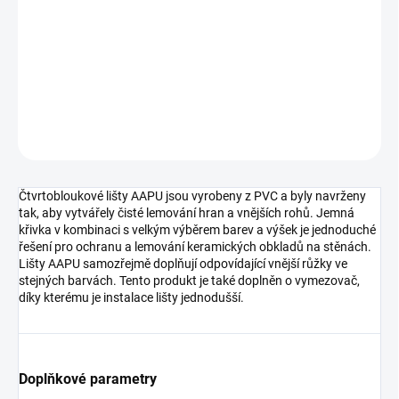
−
+
Přidat do košíku
DETAILNÍ INFORMACE
ZEPTAT SE
HLÍDAT
Čtvrtobloukové lišty AAPU jsou vyrobeny z PVC a byly navrženy
tak, aby vytvářely čisté lemování hran a vnějších rohů. Jemná
křivka v kombinaci s velkým výběrem barev a výšek je jednoduché
řešení pro ochranu a lemování keramických obkladů na stěnách.
Lišty AAPU samozřejmě doplňují odpovídající vnější růžky ve
stejných barvách. Tento produkt je také doplněn o vymezovač,
díky kterému je instalace lišty jednodušší.
Doplňkové parametry