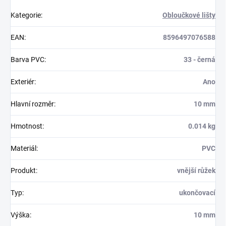
Kategorie
:
Obloučkové lišty
EAN
:
8596497076588
Barva PVC
:
33 - černá
Exteriér
:
Ano
Hlavní rozměr
:
10 mm
Hmotnost
:
0.014 kg
Materiál
:
PVC
Produkt
:
vnější růžek
Typ
:
ukončovací
Výška
:
10 mm