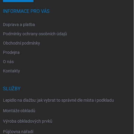
INFORMACE PRO VÁS
Doprava a platba
Podmínky ochrany osobních údajů
Obchodní podmínky
Prodejna
O nás
Kontakty
SLUŽBY
Lepidlo na dlažbu: jak vybrat to správné dle místa i podkladu
Montáže obkladů
Výroba obkladových prvků
Půjčovna nářadí