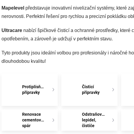
Mapelevel
představuje inovativní nivelizační systémy, které za
nerovnosti. Perfektní řešení pro rychlou a precizní pokládku ob
Ultracare
nabízí špičkové čisticí a ochranné prostředky, které 
opotřebením, a zároveň je udržují v perfektním stavu.
Tyto produkty jsou ideální volbou pro profesionály i náročné ho
dlouhodobou kvalitu!
Protiplísňové
Čisticí
přípravky
přípravky
Renovace
Odstraňovače
cementových
lepidel,
spár
čističe