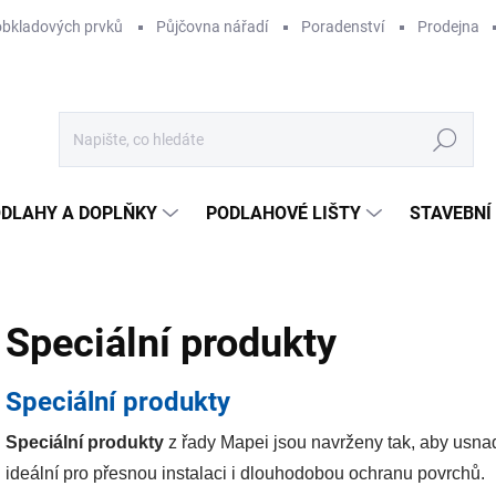
obkladových prvků
Půjčovna nářadí
Poradenství
Prodejna
Hledat
DLAHY A DOPLŇKY
PODLAHOVÉ LIŠTY
STAVEBNÍ
Speciální produkty
Speciální produkty
Speciální produkty
z řady Mapei jsou navrženy tak, aby usnadn
ideální pro přesnou instalaci i dlouhodobou ochranu povrchů.