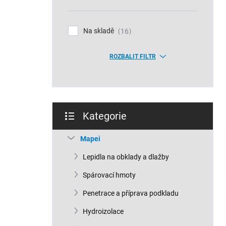
n
í
p
Na skladě
16
a
n
ROZBALIT FILTR
e
l
Kategorie
Přeskočit
kategorie
Mapei
Lepidla na obklady a dlažby
Spárovací hmoty
Penetrace a příprava podkladu
Hydroizolace