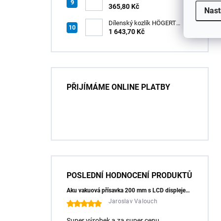
HÖGERT HT7G550
365,80 Kč
Nast
Dílenský kozlík HÖGERT
HT7G551
1 643,70 Kč
PŘIJÍMÁME ONLINE PLATBY
POSLEDNÍ HODNOCENÍ PRODUKTŮ
Aku vakuová přísavka 200 mm s LCD displejem (150 kg) - HÖGERT HT3B355
Jaroslav Valouch
Super výrobek a za super cenu