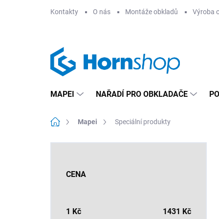
Přejít
Kontakty
O nás
Montáže obkladů
Výroba 
na
obsah
MAPEI
NAŘADÍ PRO OBKLADAČE
PO
Domů
Mapei
Speciální produkty
P
o
s
CENA
t
r
a
n
1
Kč
1431
Kč