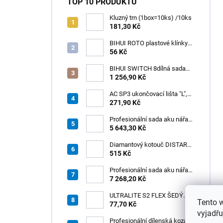
TOP 10 PRODUKTŮ
Kluzný trn (1box=10ks) /10ks
181,30 Kč
BIHUI ROTO plastové klínky
1–13 mm – balení 50 ks
56 Kč
BIHUI SWITCH 8dílná sada
zubových hladítek INOX –
1 256,90 Kč
výměnná rukojeť v praktickém
boxu
AC SP3 ukončovací lišta "L",
PREMIUM, hliník elox titan, v:
271,90 Kč
8 mm, d: 2,5 m
Profesionální sada aku nářadí
3v1 HÖGERT
5 643,30 Kč
Diamantový kotouč DISTAR
GREEN CUT
515 Kč
115x1,2/1,0x8x22,23 + PAD
Z60
Profesionální sada aku nářadí
3v1 20V HÖGERT
7 268,20 Kč
ULTRALITE S2 FLEX ŠEDÝ
Tento 
/15kg
77,70 Kč
vyjadřu
Profesionální dílenská koza