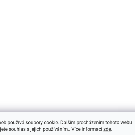
ULTRACARE STA
/1l
REMOVER 0,5 l 
360 Kč
/ l
272,60 Kč
/ kus
Měrná
360 Kč / 1 ks
Měrná
272,60 Kč / 1 ks
cena:
cena:
Do košíku
Do košíku
web používá soubory cookie. Dalším procházením tohoto webu
jete souhlas s jejich používáním.. Více informací
zde
.