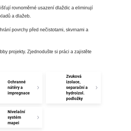
jišťují rovnoměrné usazení dlaždic a eliminují
kladů a dlažeb.
chrání povrchy před nečistotami, skvrnami a
bby projekty. Zjednodušte si práci a zajistěte
Zvuková
Ochranné
izolace,
nátěry a
separační a
impregnace
hydroizol.
podložky
Nivelační
systém
mapei