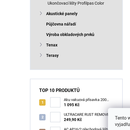
Ukončovací lišty Profilpas Color
Akustické panely
Půjčovna nářadí
Výroba obkladových prvků
Tenax
Terasy
TOP 10 PRODUKTŮ
Aku vakuová přísavka 200
mm s LCD displejem (150 kg)
1 095 Kč
- HÖGERT HT3B355
ULTRACARE RUST REMOVER
Tento 
0,125 l /1ks
249,90 Kč
vyjadřu
AC AP16/2 přechodová lišta