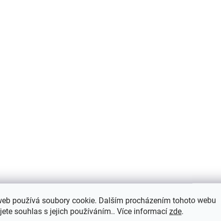
kartáč,v:12,5mm,v2: 6-
6-32mm,d:
944,30 Kč
951,10 Kč
/ ks
/ ks
23 mm,d:
1,2m,RAL9005ma
1m,RAL1036lesk
Do košíku
Do košíku
web používá soubory cookie. Dalším procházením tohoto webu
SKLADEM ( EXTERNÍ SKLAD )
NA OBJE
(10 KS)
jete souhlas s jejich používáním.. Více informací
zde
.
AC EX1/KP4/1 EX