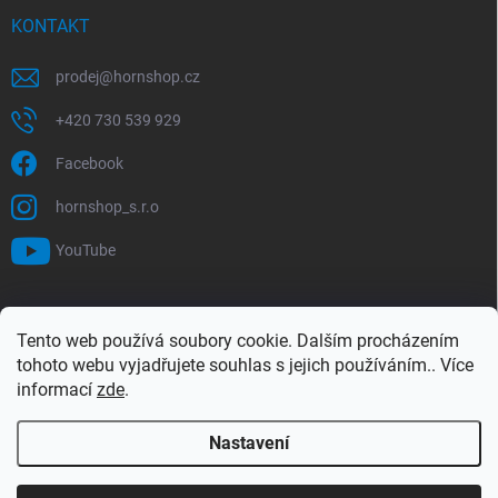
KONTAKT
prodej
@
hornshop.cz
+420 730 539 929
Facebook
hornshop_s.r.o
YouTube
VYHLEDÁVÁNÍ
Tento web používá soubory cookie. Dalším procházením
tohoto webu vyjadřujete souhlas s jejich používáním.. Více
Hledat
informací
zde
.
Nastavení
Copyright 2026
Hornshop
. Všechna práva vyhrazena.
Upravit nastavení