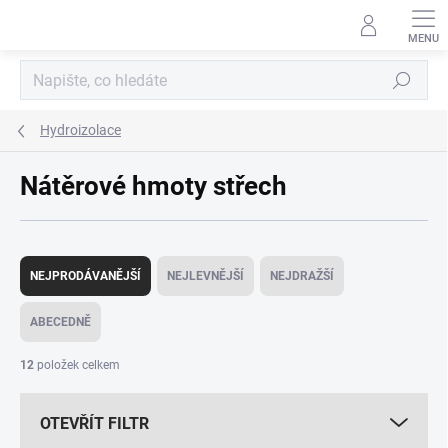
Přejít
na
obsah
Hledat
Hydroizolace
Nátěrové hmoty střech
Ř
a
NEJPRODÁVANĚJŠÍ
NEJLEVNĚJŠÍ
NEJDRAŽŠÍ
z
e
ABECEDNĚ
n
í
12
položek celkem
p
r
OTEVŘÍT FILTR
o