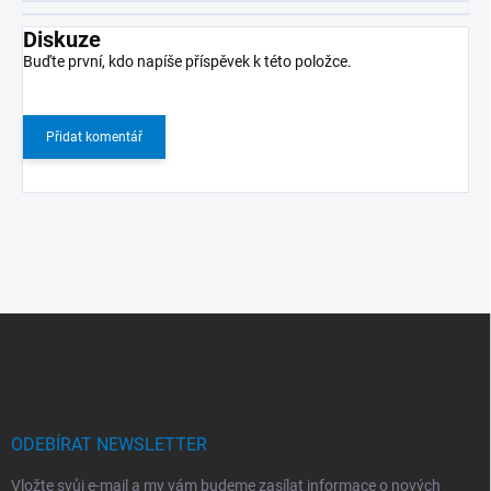
Diskuze
Buďte první, kdo napíše příspěvek k této položce.
Přidat komentář
Z
á
p
a
t
í
ODEBÍRAT NEWSLETTER
Vložte svůj e-mail a my vám budeme zasílat informace o nových