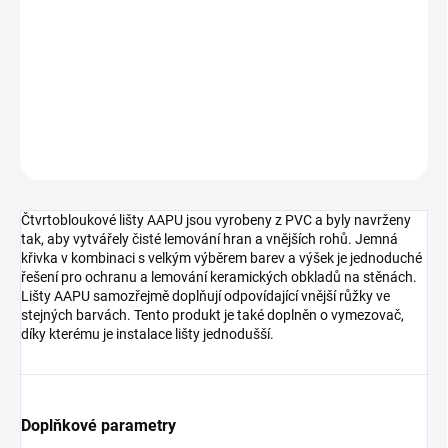
−
+
Přidat do košíku
DETAILNÍ INFORMACE
ZEPTAT SE
HLÍDAT
Čtvrtobloukové lišty AAPU jsou vyrobeny z PVC a byly navrženy
tak, aby vytvářely čisté lemování hran a vnějších rohů. Jemná
křivka v kombinaci s velkým výběrem barev a výšek je jednoduché
řešení pro ochranu a lemování keramických obkladů na stěnách.
Lišty AAPU samozřejmě doplňují odpovídající vnější růžky ve
stejných barvách. Tento produkt je také doplněn o vymezovač,
díky kterému je instalace lišty jednodušší.
Doplňkové parametry