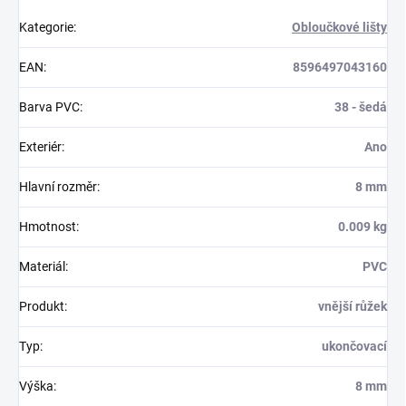
Kategorie
:
Obloučkové lišty
EAN
:
8596497043160
Barva PVC
:
38 - šedá
Exteriér
:
Ano
Hlavní rozměr
:
8 mm
Hmotnost
:
0.009 kg
Materiál
:
PVC
Produkt
:
vnější růžek
Typ
:
ukončovací
Výška
:
8 mm