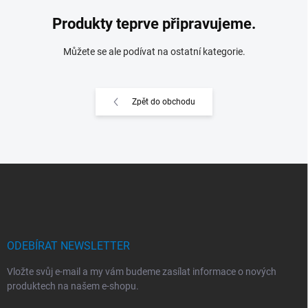
Produkty teprve připravujeme.
Můžete se ale podívat na ostatní kategorie.
Zpět do obchodu
Z
á
p
a
t
í
ODEBÍRAT NEWSLETTER
Vložte svůj e-mail a my vám budeme zasílat informace o nových
produktech na našem e-shopu.