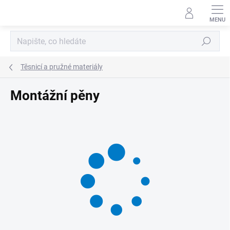
Přejít
na
obsah
Hledat
Těsnicí a pružné materiály
Montážní pěny