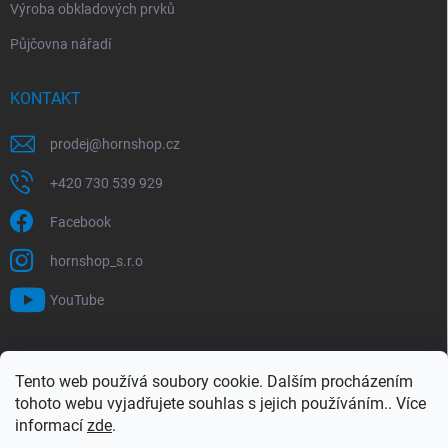
Výroba obkladových prvků
Půjčovna nářadí
KONTAKT
prodej
@
hornshop.cz
+420 730 539 929
Facebook
hornshop_s.r.o
YouTube
VYHLEDÁVÁNÍ
Tento web používá soubory cookie. Dalším procházením
tohoto webu vyjadřujete souhlas s jejich používáním.. Více
Hledat
informací
zde
.