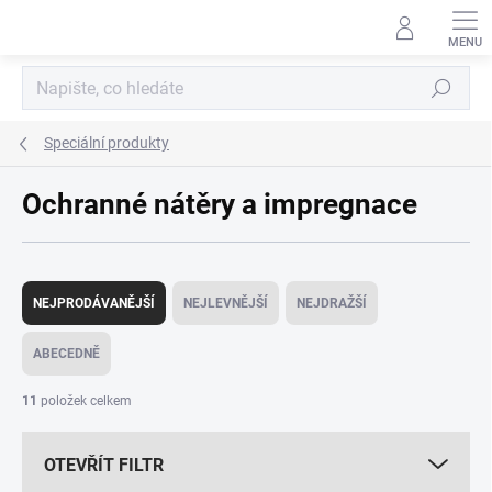
Přejít
na
obsah
Hledat
Speciální produkty
Ochranné nátěry a impregnace
Ř
a
NEJPRODÁVANĚJŠÍ
NEJLEVNĚJŠÍ
NEJDRAŽŠÍ
z
e
ABECEDNĚ
n
í
11
položek celkem
p
r
OTEVŘÍT FILTR
o