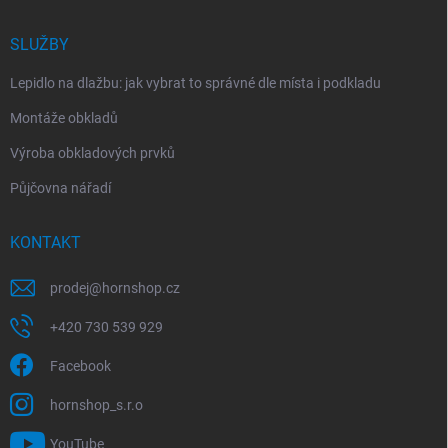
SLUŽBY
Lepidlo na dlažbu: jak vybrat to správné dle místa i podkladu
Montáže obkladů
Výroba obkladových prvků
Půjčovna nářadí
KONTAKT
prodej
@
hornshop.cz
+420 730 539 929
Facebook
hornshop_s.r.o
YouTube