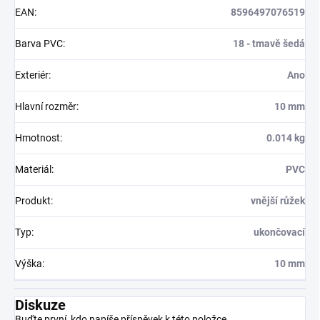
EAN
:
8596497076519
Barva PVC
:
18 - tmavě šedá
Exteriér
:
Ano
Hlavní rozměr
:
10 mm
Hmotnost
:
0.014 kg
Materiál
:
PVC
Produkt
:
vnější růžek
Typ
:
ukončovací
Výška
:
10 mm
Diskuze
Buďte první, kdo napíše příspěvek k této položce.