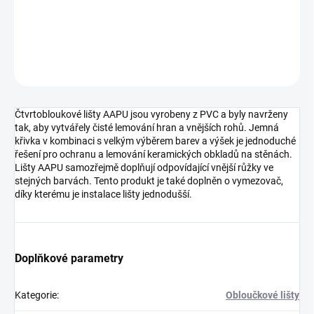
DETAILNÍ INFORMACE
ZEPTAT SE
HLÍDAT
Čtvrtobloukové lišty AAPU jsou vyrobeny z PVC a byly navrženy
tak, aby vytvářely čisté lemování hran a vnějších rohů. Jemná
křivka v kombinaci s velkým výběrem barev a výšek je jednoduché
řešení pro ochranu a lemování keramických obkladů na stěnách.
Lišty AAPU samozřejmě doplňují odpovídající vnější růžky ve
stejných barvách. Tento produkt je také doplněn o vymezovač,
díky kterému je instalace lišty jednodušší.
Doplňkové parametry
Kategorie
:
Obloučkové lišty