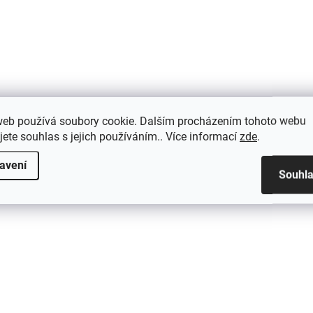
levá, v: 20 mm, 1 ks
726 Kč
/ ks
95,80 Kč
/ ks
Do košíku
Do košíku
web používá soubory cookie. Dalším procházením tohoto webu
jete souhlas s jejich používáním.. Více informací
zde
.
avení
Souhl
SKLADEM ( EXTERNÍ SKLAD )
SKLADEM ( EXTERNÍ 