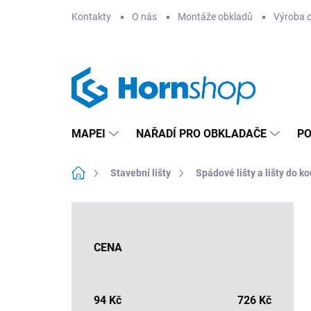
Přejít
Kontakty
O nás
Montáže obkladů
Výroba 
na
obsah
MAPEI
NAŘADÍ PRO OBKLADAČE
PO
Domů
Stavební lišty
Spádové lišty a lišty do k
P
o
s
CENA
t
r
a
n
94
Kč
726
Kč