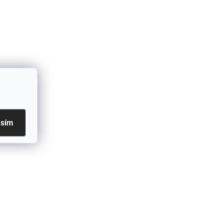
modrá, š: 140x140 mm,
1 ks
95,80 Kč
/ ks
Do košíku
asím
SKLAD )
SKLADEM ( EXTERNÍ SKLAD )