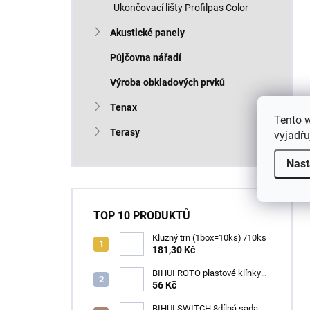
Ukončovací lišty Profilpas Color
Akustické panely
Půjčovna nářadí
Výroba obkladových prvků
Tenax
Tento 
Terasy
vyjadřu
Nast
TOP 10 PRODUKTŮ
Kluzný trn (1box=10ks) /10ks
181,30 Kč
BIHUI ROTO plastové klínky
1–13 mm – balení 50 ks
56 Kč
BIHUI SWITCH 8dílná sada