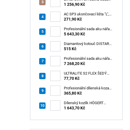
zubových hladítek INOX –
1 256,90 Kč
výměnná rukojeť v praktickém
boxu
AC SP3 ukončovací lišta "L",
PREMIUM, hliník elox titan, v:
271,90 Kč
8 mm, d: 2,5 m
Profesionální sada aku nářadí
3v1 HÖGERT
5 643,30 Kč
Diamantový kotouč DISTAR
GREEN CUT
515 Kč
115x1,2/1,0x8x22,23 + PAD
Z60
Profesionální sada aku nářadí
3v1 20V HÖGERT
7 268,20 Kč
ULTRALITE S2 FLEX ŠEDÝ
/15kg
77,70 Kč
Profesionální dílenská koza
HÖGERT HT7G550
365,80 Kč
Dílenský kozlík HÖGERT
HT7G551
1 643,70 Kč