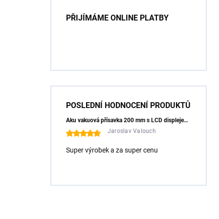
PŘIJÍMÁME ONLINE PLATBY
POSLEDNÍ HODNOCENÍ PRODUKTŮ
Aku vakuová přísavka 200 mm s LCD displejem (150 kg) - HÖGERT HT3B355
Jaroslav Valouch
Super výrobek a za super cenu