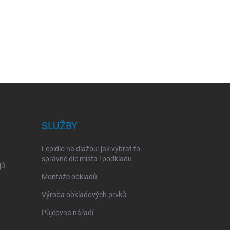
SLUŽBY
Lepidlo na dlažbu: jak vybrat to
správné dle místa i podkladu
jů
Montáže obkladů
Výroba obkladových prvků
Půjčovna nářadí