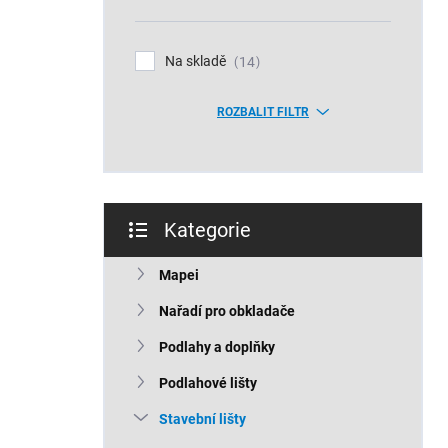
n
í
p
Na skladě
14
a
n
ROZBALIT FILTR
e
l
Kategorie
Přeskočit
kategorie
Mapei
Nařadí pro obkladače
Podlahy a doplňky
Podlahové lišty
Stavební lišty