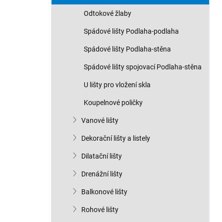
Odtokové žlaby
Spádové lišty Podlaha-podlaha
Spádové lišty Podlaha-stěna
Spádové lišty spojovací Podlaha-stěna
U lišty pro vložení skla
Koupelnové poličky
Vanové lišty
Dekorační lišty a listely
Dilatační lišty
Drenážní lišty
Balkonové lišty
Rohové lišty