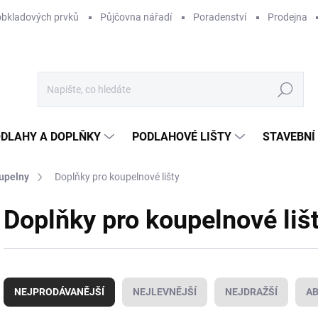
obkladových prvků
Půjčovna nářadí
Poradenství
Prodejna
Hledat
DLAHY A DOPLŇKY
PODLAHOVÉ LIŠTY
STAVEBNÍ
oupelny
Doplňky pro koupelnové lišty
Doplňky pro koupelnové liš
Ř
a
NEJPRODÁVANĚJŠÍ
NEJLEVNĚJŠÍ
NEJDRAŽŠÍ
A
z
e