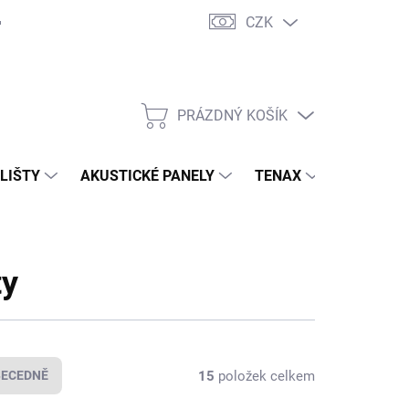
CZK
PRÁZDNÝ KOŠÍK
NÁKUPNÍ
KOŠÍK
 LIŠTY
AKUSTICKÉ PANELY
TENAX
TERASY
ty
15
položek celkem
BECEDNĚ