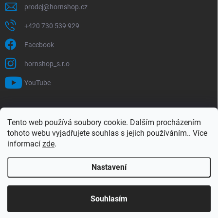
prodej
@
hornshop.cz
+420 730 539 929
Facebook
hornshop_s.r.o
YouTube
VYHLEDÁVÁNÍ
Tento web používá soubory cookie. Dalším procházením
tohoto webu vyjadřujete souhlas s jejich používáním.. Více
Hledat
informací
zde
.
Nastavení
Copyright 2026
Hornshop
. Všechna práva vyhrazena.
Upravit nastavení
cookies
Souhlasím
Vytvořil Shoptet