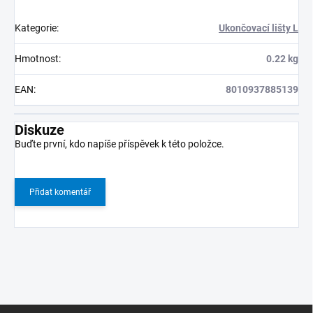
Kategorie
:
Ukončovací lišty L
Hmotnost
:
0.22 kg
EAN
:
8010937885139
Diskuze
Buďte první, kdo napíše příspěvek k této položce.
Přidat komentář
Z