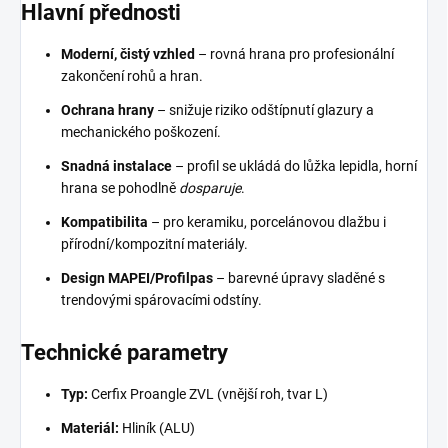
Hlavní přednosti
Moderní, čistý vzhled
– rovná hrana pro profesionální
zakončení rohů a hran.
Ochrana hrany
– snižuje riziko odštípnutí glazury a
mechanického poškození.
Snadná instalace
– profil se ukládá do lůžka lepidla, horní
hrana se pohodlně
dosparuje
.
Kompatibilita
– pro keramiku, porcelánovou dlažbu i
přírodní/kompozitní materiály.
Design MAPEI/Profilpas
– barevné úpravy sladěné s
trendovými spárovacími odstíny.
Technické parametry
Typ:
Cerfix Proangle ZVL (vnější roh, tvar L)
Materiál:
Hliník (ALU)