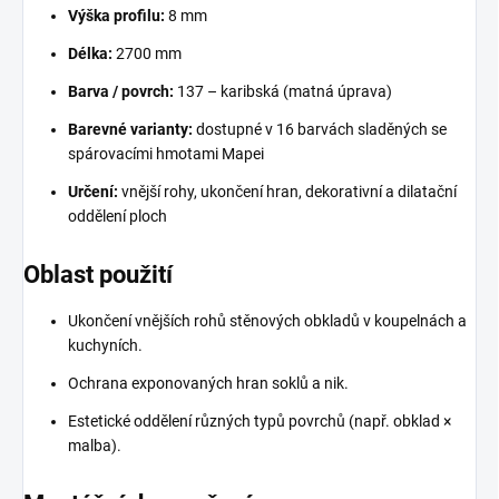
Výška profilu:
8 mm
Délka:
2700 mm
Barva / povrch:
137 – karibská (matná úprava)
Barevné varianty:
dostupné v 16 barvách sladěných se
spárovacími hmotami Mapei
Určení:
vnější rohy, ukončení hran, dekorativní a dilatační
oddělení ploch
Oblast použití
Ukončení vnějších rohů stěnových obkladů v koupelnách a
kuchyních.
Ochrana exponovaných hran soklů a nik.
Estetické oddělení různých typů povrchů (např. obklad ×
malba).