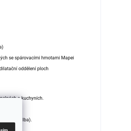
a)
ných se spárovacími hmotami Mapei
 dilatační oddělení ploch
upelnách a kuchyních.
obklad × malba).
asím