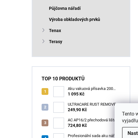
Půjčovna nářadí
Výroba obkladových prvků
Tenax
Terasy
TOP 10 PRODUKTŮ
Aku vakuová přísavka 200
mm s LCD displejem (150 kg)
1 095 Kč
- HÖGERT HT3B355
ULTRACARE RUST REMOVER
0,125 l /1ks
249,90 Kč
Tento 
vyjadřu
AC AP16/2 přechodová lišta
pro kabely, hliník elox stříbro,
724,80 Kč
v: 10 mm, š: 75 mm, d: 2 m
Nast
Profesionální sada aku nářadí