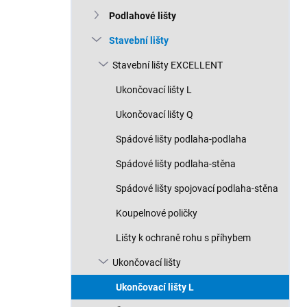
n
Podlahové lišty
í
p
Stavební lišty
a
n
Stavební lišty EXCELLENT
e
Ukončovací lišty L
l
Ukončovací lišty Q
Spádové lišty podlaha-podlaha
Spádové lišty podlaha-stěna
Spádové lišty spojovací podlaha-stěna
Koupelnové poličky
Lišty k ochraně rohu s příhybem
Ukončovací lišty
Ukončovací lišty L