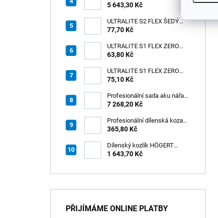
3v1 HÖGERT
5 643,30 Kč
ULTRALITE S2 FLEX ŠEDÝ
/15kg
77,70 Kč
ULTRALITE S1 FLEX ZERO
63,80 Kč
ŠEDÝ /15kg
ULTRALITE S1 FLEX ZERO
75,10 Kč
BÍLÝ NOVINKA/15kg
Profesionální sada aku nářadí
3v1 20V HÖGERT
7 268,20 Kč
Profesionální dílenská koza
HÖGERT HT7G550
365,80 Kč
Dílenský kozlík HÖGERT
HT7G551
1 643,70 Kč
PŘIJÍMÁME ONLINE PLATBY