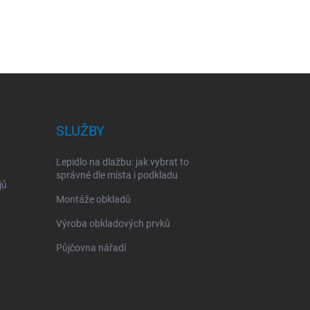
SLUŽBY
Lepidlo na dlažbu: jak vybrat to
správné dle místa i podkladu
jů
Montáže obkladů
Výroba obkladových prvků
Půjčovna nářadí