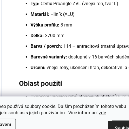
Typ:
Cerfix Proangle ZVL (vnější roh, tvar L)
Materiál:
Hliník (ALU)
Výška profilu:
8 mm
Délka:
2700 mm
Barva / povrch:
114 – antracitová (matná úprav
Barevné varianty:
dostupné v 16 barvách sladě
Určení:
vnější rohy, ukončení hran, dekorativní a
Oblast použití
Ukončení vnějších rohů stěnových obkladů v ko
web používá soubory cookie. Dalším procházením tohoto webu
Ochrana exponovaných hran soklů a nik.
jete souhlas s jejich používáním.. Více informací
zde
.
Estetické oddělení různých typů povrchů (např. 
avení
Souhl