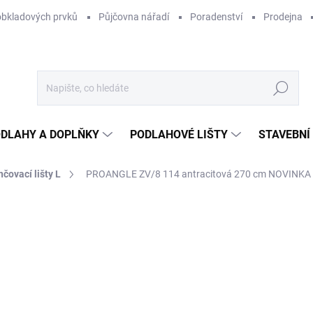
obkladových prvků
Půjčovna nářadí
Poradenství
Prodejna
Hledat
DLAHY A DOPLŇKY
PODLAHOVÉ LIŠTY
STAVEBNÍ
čovací lišty L
PROANGLE ZV/8 114 antracitová 270 cm NOVINKA
Neohodnoceno
Podrobnosti hodnocení
ZNAČKA:
PROFILPAS
NOVINKA
19
144
Měr
471,