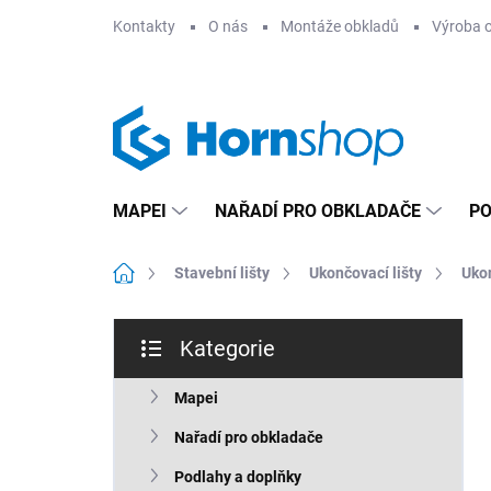
Přejít
Kontakty
O nás
Montáže obkladů
Výroba 
na
obsah
MAPEI
NAŘADÍ PRO OBKLADAČE
PO
Domů
Stavební lišty
Ukončovací lišty
Ukon
P
Kategorie
o
Přeskočit
s
kategorie
t
Mapei
r
Nařadí pro obkladače
a
n
Podlahy a doplňky