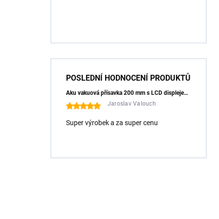
POSLEDNÍ HODNOCENÍ PRODUKTŮ
Aku vakuová přísavka 200 mm s LCD displejem (150 kg) - HÖGERT HT3B355
Jaroslav Valouch
Super výrobek a za super cenu