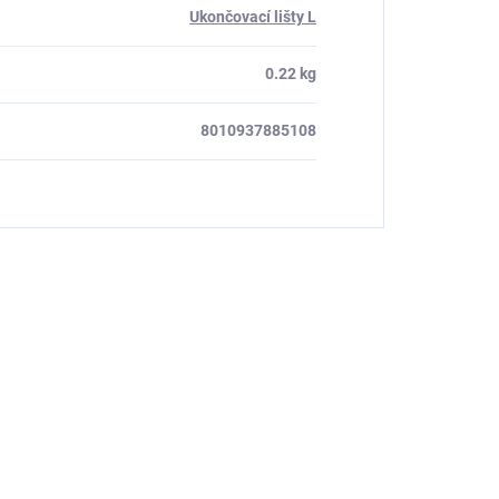
Ukončovací lišty L
0.22 kg
8010937885108