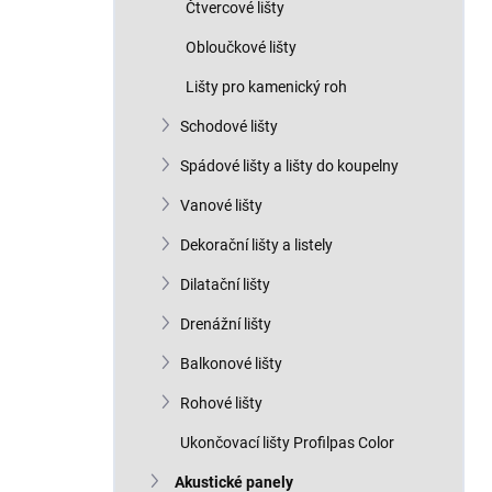
Čtvercové lišty
Obloučkové lišty
Lišty pro kamenický roh
Schodové lišty
Spádové lišty a lišty do koupelny
Vanové lišty
Dekorační lišty a listely
Dilatační lišty
Drenážní lišty
Balkonové lišty
Rohové lišty
Ukončovací lišty Profilpas Color
Akustické panely