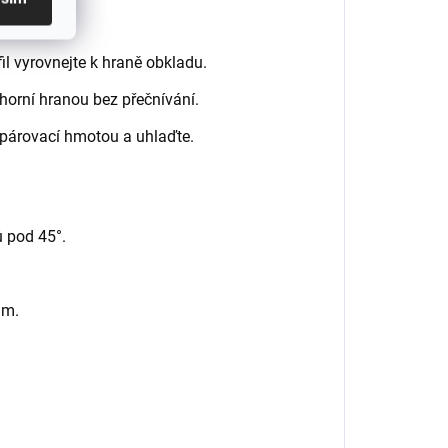
fil vyrovnejte k hraně obkladu.
o horní hranou bez přečnívání.
 spárovací hmotou a uhlaďte.
ů pod 45°.
ům.