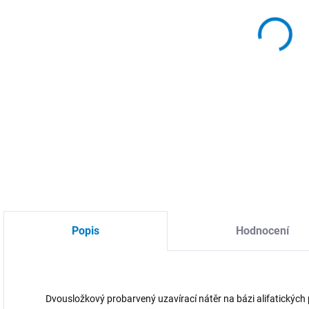
MOŽ
Slož
DETA
Popis
Hodnocení
Dvousložkový probarvený uzavírací nátěr na bázi alifatickýc