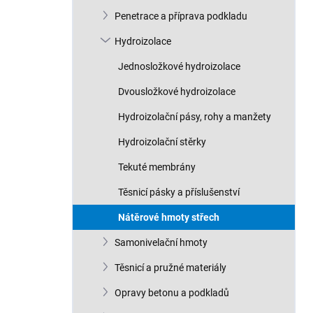
n
Penetrace a příprava podkladu
í
p
Hydroizolace
a
n
Jednosložkové hydroizolace
e
Dvousložkové hydroizolace
l
Hydroizolační pásy, rohy a manžety
Hydroizolační stěrky
Tekuté membrány
Těsnicí pásky a příslušenství
Nátěrové hmoty střech
Samonivelační hmoty
Těsnicí a pružné materiály
Opravy betonu a podkladů