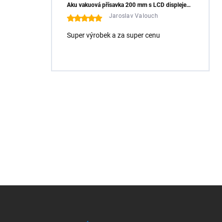
Aku vakuová přísavka 200 mm s LCD displejem (150 kg) - HÖGERT HT3B355
Jaroslav Valouch
Super výrobek a za super cenu
Z
á
p