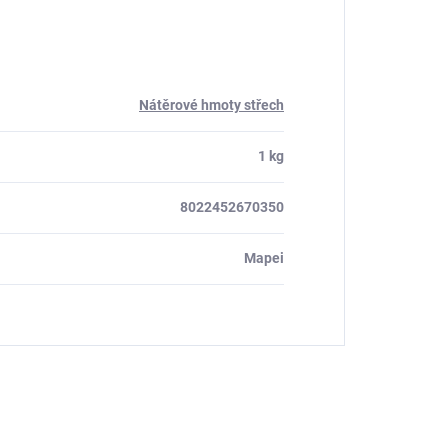
Nátěrové hmoty střech
1 kg
8022452670350
Mapei