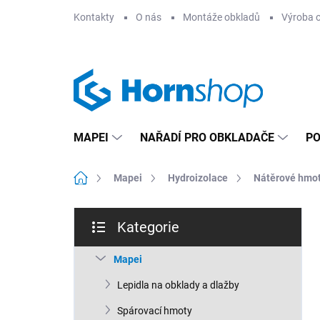
Přejít
Kontakty
O nás
Montáže obkladů
Výroba 
na
obsah
MAPEI
NAŘADÍ PRO OBKLADAČE
PO
Domů
Mapei
Hydroizolace
Nátěrové hmot
P
Kategorie
o
Přeskočit
s
kategorie
t
Mapei
r
Lepidla na obklady a dlažby
a
n
Spárovací hmoty