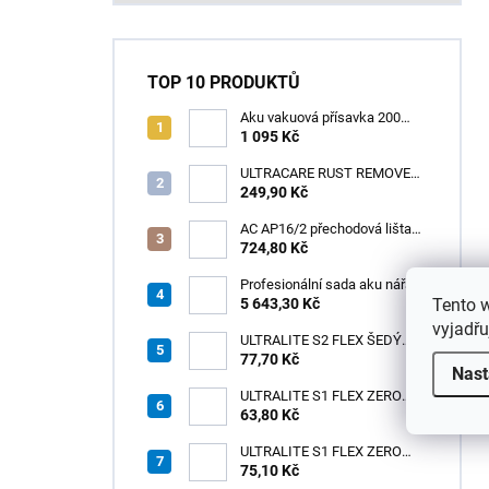
TOP 10 PRODUKTŮ
Aku vakuová přísavka 200
mm s LCD displejem (150 kg)
1 095 Kč
- HÖGERT HT3B355
ULTRACARE RUST REMOVER
0,125 l /1ks
249,90 Kč
AC AP16/2 přechodová lišta
pro kabely, hliník elox stříbro,
724,80 Kč
v: 10 mm, š: 75 mm, d: 2 m
Profesionální sada aku nářadí
Tento 
3v1 HÖGERT
5 643,30 Kč
vyjadřu
ULTRALITE S2 FLEX ŠEDÝ
/15kg
77,70 Kč
Nast
ULTRALITE S1 FLEX ZERO
63,80 Kč
ŠEDÝ /15kg
ULTRALITE S1 FLEX ZERO
75,10 Kč
BÍLÝ NOVINKA/15kg