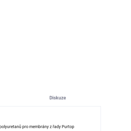
NOSTI DORUČENÍ
−
+
Přidat do košíku
ka B pro vytvoření ochranného laku v systému Purtop Easy.
ILNÍ INFORMACE
ZEPTAT SE
HLÍDAT
Diskuze
h polyuretanů pro membrány z řady Purtop