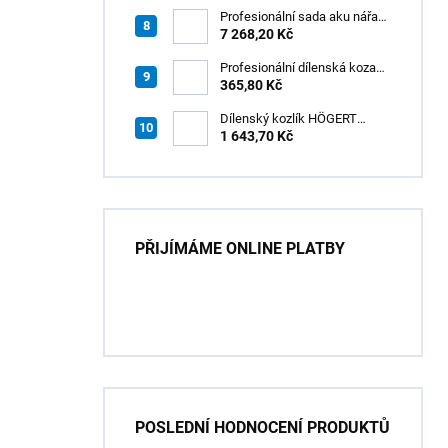
Profesionální sada aku nářadí
3v1 20V HÖGERT
7 268,20 Kč
Profesionální dílenská koza
HÖGERT HT7G550
365,80 Kč
Dílenský kozlík HÖGERT
HT7G551
1 643,70 Kč
PŘIJÍMÁME ONLINE PLATBY
POSLEDNÍ HODNOCENÍ PRODUKTŮ