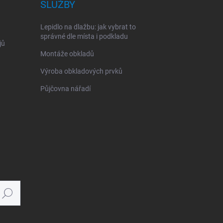
SLUŽBY
Lepidlo na dlažbu: jak vybrat to
správné dle místa i podkladu
jů
Montáže obkladů
Výroba obkladových prvků
Půjčovna nářadí
Hledat