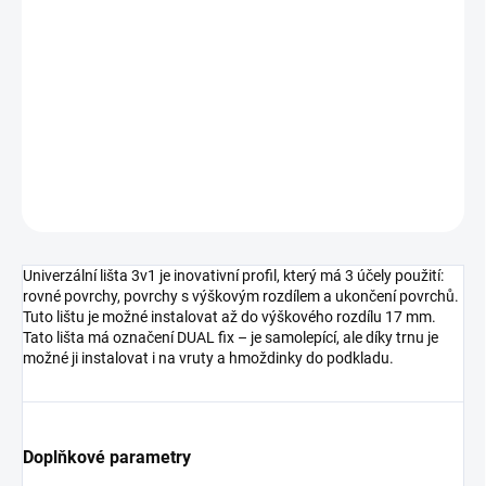
MOŽNOSTI
DORUČENÍ
−
+
Přidat do košíku
DETAILNÍ INFORMACE
ZEPTAT SE
HLÍDAT
Univerzální lišta 3v1 je inovativní profil, který má 3 účely použití:
rovné povrchy, povrchy s výškovým rozdílem a ukončení povrchů.
Tuto lištu je možné instalovat až do výškového rozdílu 17 mm.
Tato lišta má označení DUAL fix – je samolepící, ale díky trnu je
možné ji instalovat i na vruty a hmoždinky do podkladu.
Doplňkové parametry