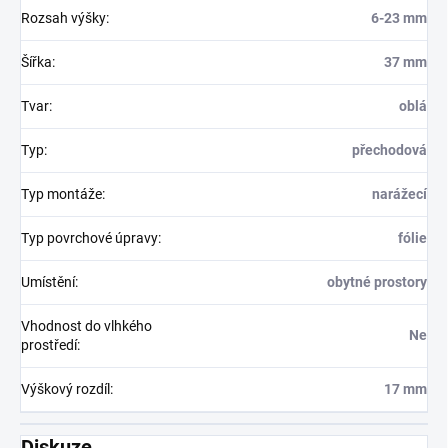
Rozsah výšky
:
6-23 mm
Šířka
:
37 mm
Tvar
:
oblá
Typ
:
přechodová
Typ montáže
:
narážecí
Typ povrchové úpravy
:
fólie
Umístění
:
obytné prostory
Vhodnost do vlhkého
Ne
prostředí
:
Výškový rozdíl
:
17 mm
Diskuze