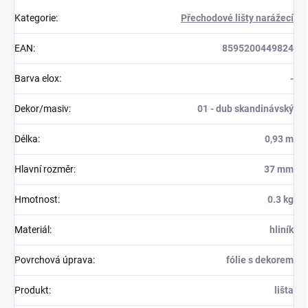
Kategorie
:
Přechodové lišty narážecí
EAN
:
8595200449824
Barva elox
:
-
Dekor/masiv
:
01 - dub skandinávský
Délka
:
0,93 m
Hlavní rozměr
:
37 mm
Hmotnost
:
0.3 kg
Materiál
:
hliník
Povrchová úprava
:
fólie s dekorem
Produkt
:
lišta