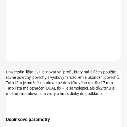
MOŽNOSTI
DORUČENÍ
−
+
Přidat do košíku
DETAILNÍ INFORMACE
ZEPTAT SE
HLÍDAT
Univerzální lišta 3v1 je inovativní profil, který má 3 účely použití:
rovné povrchy, povrchy s výškovým rozdílem a ukončení povrchů.
Tuto lištu je možné instalovat až do výškového rozdílu 17 mm.
Tato lišta má označení DUAL fix – je samolepící, ale díky trnu je
možné ji instalovat i na vruty a hmoždinky do podkladu.
Doplňkové parametry