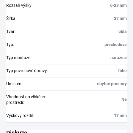
Rozsah výšky
:
6-23 mm
Šířka
:
37 mm
Tvar
:
oblá
Typ
:
přechodová
Typ montáže
:
narážecí
Typ povrchové úpravy
:
fólie
Umístění
:
obytné prostory
Vhodnost do vlhkého
Ne
prostředí
:
Výškový rozdíl
:
17 mm
Diskuze