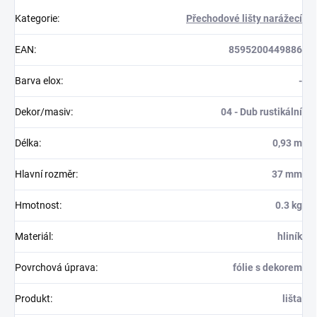
Kategorie
:
Přechodové lišty narážecí
EAN
:
8595200449886
Barva elox
:
-
Dekor/masiv
:
04 - Dub rustikální
Délka
:
0,93 m
Hlavní rozměr
:
37 mm
Hmotnost
:
0.3 kg
Materiál
:
hliník
Povrchová úprava
:
fólie s dekorem
Produkt
:
lišta