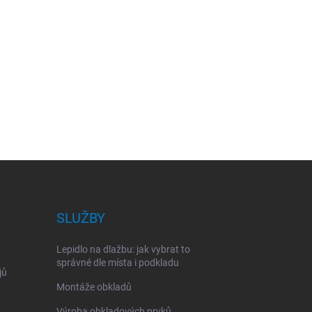
SLUŽBY
Lepidlo na dlažbu: jak vybrat to
správné dle místa i podkladu
jů
Montáže obkladů
Výroba obkladových prvků