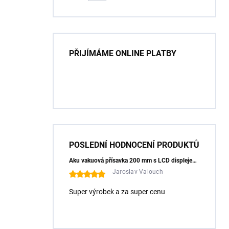
115x1,2/1,0x8x22,23 + PAD
Z60
PŘIJÍMÁME ONLINE PLATBY
POSLEDNÍ HODNOCENÍ PRODUKTŮ
Aku vakuová přísavka 200 mm s LCD displejem (150 kg) - HÖGERT HT3B355
Jaroslav Valouch
Super výrobek a za super cenu