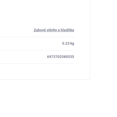
Zubové stěrky a hladítka
0.23 kg
6973702580535