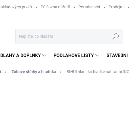
obkladových prvků
Půjčovna nářadí
Poradenství
Prodejna
Hledat
DLAHY A DOPLŇKY
PODLAHOVÉ LIŠTY
STAVEBNÍ
í
Zubové stěrky a hladítka
BIHUI hladítko hladké náhradní 
Neohodnoceno
Podrobnosti hodnocení
ZNAČKA:
BIHUI
1
154
Měr
SK
cena
MŮŽ