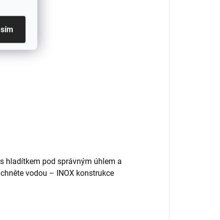
l
asím
b
e s hladítkem pod správným úhlem a
áchněte vodou – INOX konstrukce