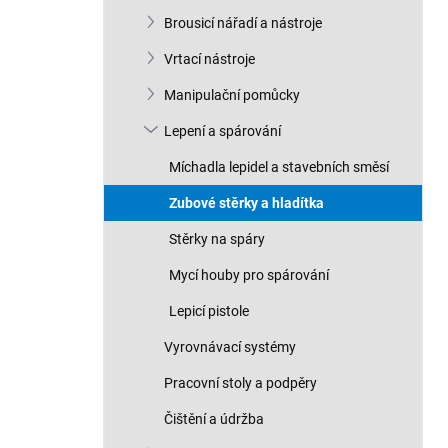
n
Brousicí nářadí a nástroje
í
p
Vrtací nástroje
a
n
Manipulační pomůcky
e
Lepení a spárování
l
Míchadla lepidel a stavebních směsí
Zubové stěrky a hladítka
Stěrky na spáry
Mycí houby pro spárování
Lepicí pistole
Vyrovnávací systémy
Pracovní stoly a podpěry
Čištění a údržba