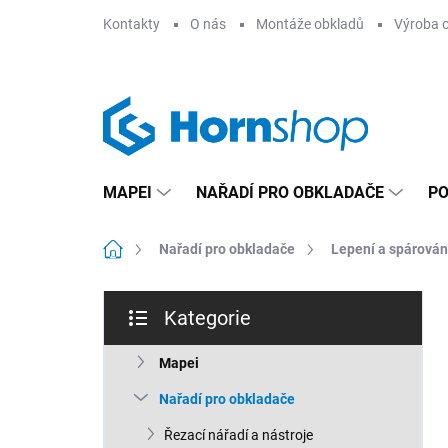
Přejít
Kontakty
O nás
Montáže obkladů
Výroba 
na
obsah
MAPEI
NAŘADÍ PRO OBKLADAČE
PO
Domů
Nařadí pro obkladače
Lepení a spárován
P
Kategorie
o
Přeskočit
s
kategorie
t
Mapei
r
Nařadí pro obkladače
a
n
Řezací nářadí a nástroje