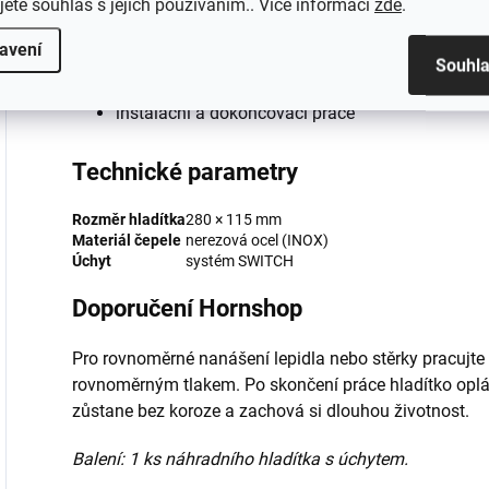
jete souhlas s jejich používáním.. Více informací
zde
.
nanášení tenkovrstvých a středních vrstev lepide
avení
Souhl
příprava podkladu pro pokládku obkladů a dlaže
instalační a dokončovací práce
Technické parametry
Rozměr hladítka
280 × 115 mm
Materiál čepele
nerezová ocel (INOX)
Úchyt
systém SWITCH
Doporučení Hornshop
Pro rovnoměrné nanášení lepidla nebo stěrky pracujt
rovnoměrným tlakem. Po skončení práce hladítko opl
zůstane bez koroze a zachová si dlouhou životnost.
Balení: 1 ks náhradního hladítka s úchytem.