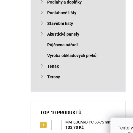
Podlahy a doplňky
Podlahové lišty
Stavební lišty
Akustické panely
Půjčovna nářadí
Výroba obkladových prvků
Tenax
Terasy
TOP 10 PRODUKTŮ
MAPEGUARD PC 50-75 mm
(1box=25ks) /1ks
133,70 Kč
Tento 