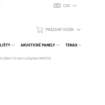
CZK
PRÁZDNÝ KOŠÍK
NÁKUPNÍ
KOŠÍK
 LIŠTY
AKUSTICKÉ PANELY
TENAX
TERASY
INOX 280×115 mm s úchytem SWITCH
87,10 Kč
/ ks
,63 Kč bez DPH
ná
LADEM
(3 KS)
:
EME DORUČIT