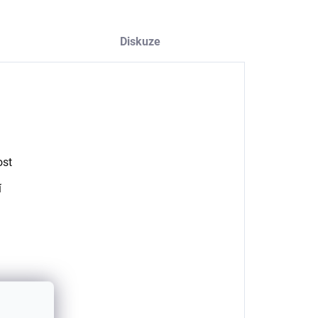
Diskuze
ost
í