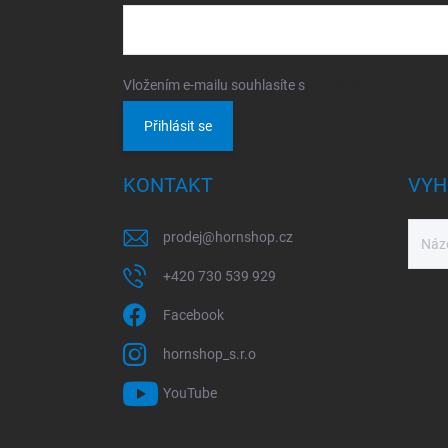
Vložením e-mailu souhlasíte s
podmínkami ochrany o
Přihlásit se
KONTAKT
VYH
prodej
@
hornshop.cz
+420 730 539 929
Facebook
hornshop_s.r.o
YouTube