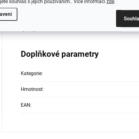
jete souhlas s jejich používáním.. Více informací
zde
.
SWITCH rukojeť hledá ideální řešení pro každého, kdo 
avení
Souhl
nástroji. Její univerzální design a všestranné použití 
výbavy.
Doplňkové parametry
Kategorie
:
Hmotnost
:
EAN
: