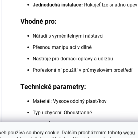
Jednoduchá instalace:
Rukojeť lze snadno upevn
Vhodné pro:
Nářadí s vyměnitelnými nástavci
Přesnou manipulaci v dílně
Nástroje pro domácí opravy a údržbu
Profesionální použití v průmyslovém prostředí
Technické parametry:
Materiál: Vysoce odolný plast/kov
Typ uchycení: Oboustranné
Barva: Černá s ergonomickými prvky
web používá soubory cookie. Dalším procházením tohoto webu
Rozměry: Kompaktní velikost pro snadné sklado