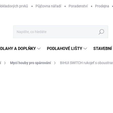
obkladových prvků
Půjčovna nářadí
Poradenství
Prodejna
Hledat
DLAHY A DOPLŇKY
PODLAHOVÉ LIŠTY
STAVEBNÍ
í
Mycí houby pro spárování
BIHUI SWITCH rukojeť s oboustra
Neohodnoceno
Podrobnosti hodnocení
ZNAČKA:
BIHUI
3
256
Měr
OB
cena
MOŽ