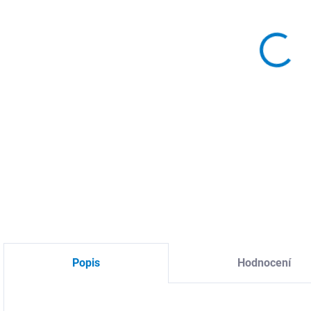
SWIT
nást
poho
a fle
DETA
Popis
Hodnocení