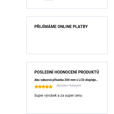
115x1,2/1,0x8x22,23 + PAD
Z60
PŘIJÍMÁME ONLINE PLATBY
POSLEDNÍ HODNOCENÍ PRODUKTŮ
Aku vakuová přísavka 200 mm s LCD displejem (150 kg) - HÖGERT HT3B355
Jaroslav Valouch
Super výrobek a za super cenu