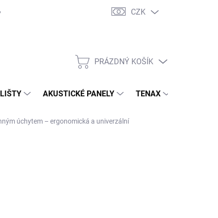
CZK
PRÁZDNÝ KOŠÍK
NÁKUPNÍ
KOŠÍK
 LIŠTY
AKUSTICKÉ PANELY
TENAX
TERASY
nným úchytem – ergonomická a univerzální
10 Kč
/ ks
,20 Kč bez DPH
ná
JEDNÁNO U DODAVATELE
:
NOSTI DORUČENÍ