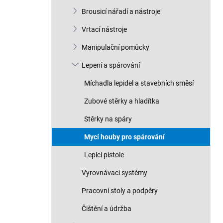
n
Brousicí nářadí a nástroje
í
p
Vrtací nástroje
a
n
Manipulační pomůcky
e
Lepení a spárování
l
Míchadla lepidel a stavebních směsí
Zubové stěrky a hladítka
Stěrky na spáry
Mycí houby pro spárování
Lepicí pistole
Vyrovnávací systémy
Pracovní stoly a podpěry
Čištění a údržba