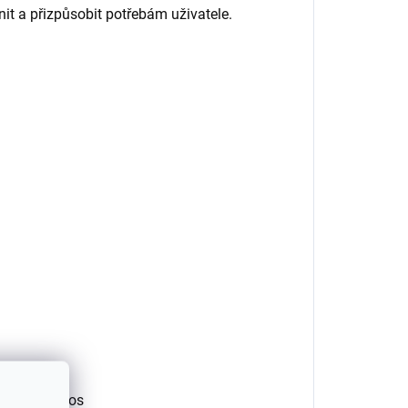
it a přizpůsobit potřebám uživatele.
vání a přenos