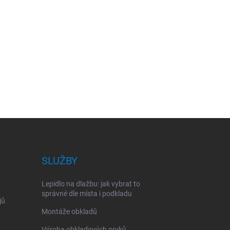
SLUŽBY
Lepidlo na dlažbu: jak vybrat to
správné dle místa i podkladu
jů
Montáže obkladů
Výroba obkladových prvků