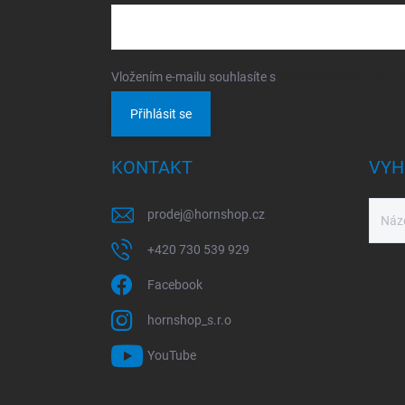
Vložením e-mailu souhlasíte s
podmínkami ochrany o
Přihlásit se
KONTAKT
VYH
prodej
@
hornshop.cz
+420 730 539 929
Facebook
hornshop_s.r.o
YouTube