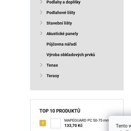
Podlahy a doplňky
Podlahové lišty
Stavební lišty
Akustické panely
Půjčovna nářadí
Výroba obkladových prvků
Tenax
Terasy
TOP 10 PRODUKTŮ
MAPEGUARD PC 50-75 mm
(1box=25ks) /1ks
133,70 Kč
Tento 