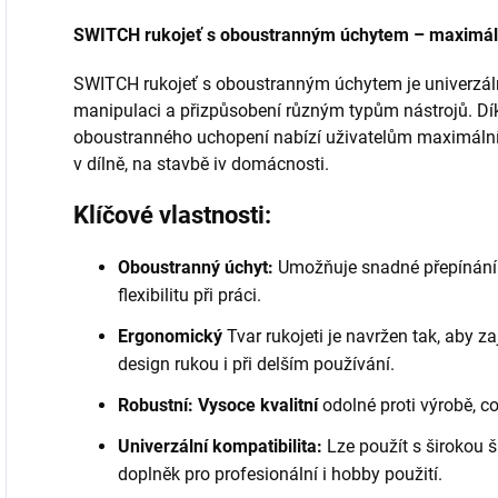
SWITCH rukojeť s oboustranným úchytem – maximální f
SWITCH rukojeť s oboustranným úchytem je univerzál
manipulaci a přizpůsobení různým typům nástrojů. Dí
oboustranného uchopení nabízí uživatelům maximální kom
v dílně, na stavbě iv domácnosti.
Klíčové vlastnosti:
Oboustranný úchyt:
Umožňuje snadné přepínání m
flexibilitu při práci.
Ergonomický
Tvar rukojeti je navržen tak, aby z
design rukou i při delším používání.
Robustní: Vysoce kvalitní
odolné proti výrobě, c
Univerzální kompatibilita:
Lze použít s širokou šk
doplněk pro profesionální i hobby použití.