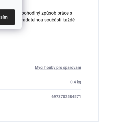
efektivní a pohodlný způsob práce s
asím
ji činí nepostradatelnou součástí každé
Mycí houby pro spárování
0.4 kg
6973702584571