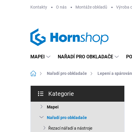
Přejít
Kontakty
O nás
Montáže obkladů
Výroba 
na
obsah
MAPEI
NAŘADÍ PRO OBKLADAČE
PO
Domů
Nařadí pro obkladače
Lepení a spárován
P
Kategorie
o
Přeskočit
s
kategorie
t
Mapei
r
Nařadí pro obkladače
a
n
Řezací nářadí a nástroje