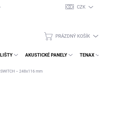
CZK
PRÁZDNÝ KOŠÍK
NÁKUPNÍ
KOŠÍK
 LIŠTY
AKUSTICKÉ PANELY
TENAX
TERASY
rka SWITCH – 248x116 mm
32 Kč
/ ks
,09 Kč bez DPH
ná
JEDNÁNO U DODAVATELE
:
NOSTI DORUČENÍ