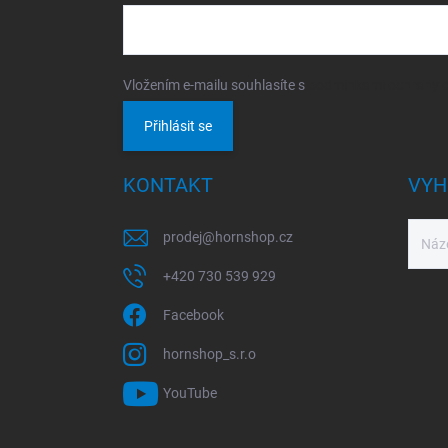
Vložením e-mailu souhlasíte s
podmínkami ochrany o
Přihlásit se
KONTAKT
VYH
prodej
@
hornshop.cz
+420 730 539 929
Facebook
hornshop_s.r.o
YouTube