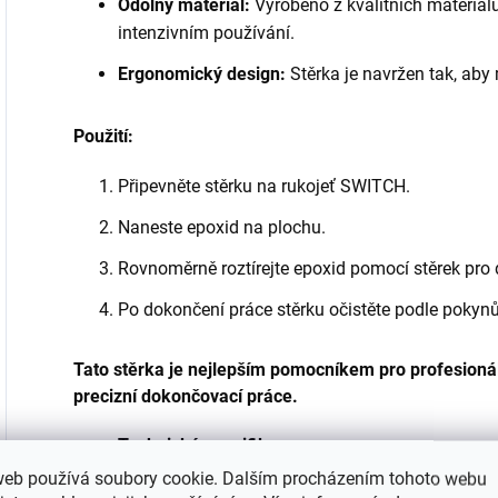
Odolný materiál:
Vyrobeno z kvalitních materiálů,
intenzivním používání.
Ergonomický design:
Stěrka je navržen tak, aby
Použití:
Připevněte stěrku na rukojeť SWITCH.
Naneste epoxid na plochu.
Rovnoměrně roztírejte epoxid pomocí stěrek pro
Po dokončení práce stěrku očistěte podle pokyn
Tato stěrka je nejlepším pomocníkem pro profesionál
precizní dokončovací práce.
Technické specifikace:
web používá soubory cookie. Dalším procházením tohoto webu
Rozměry: 248 x 116 mm