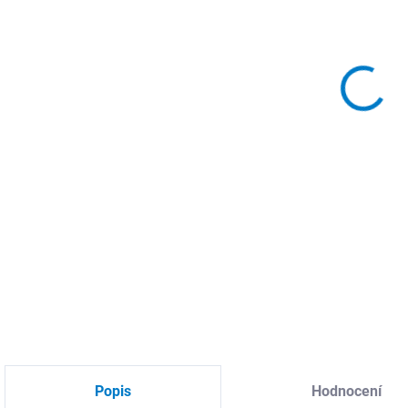
Pro
mm j
epo
SWIT
Zele
mez
DETA
Popis
Hodnocení