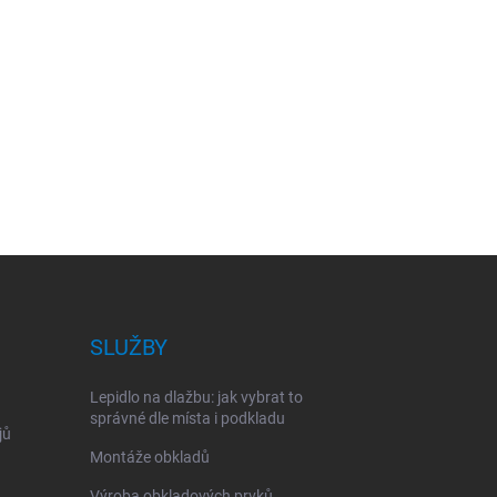
SLUŽBY
Lepidlo na dlažbu: jak vybrat to
správné dle místa i podkladu
jů
Montáže obkladů
Výroba obkladových prvků