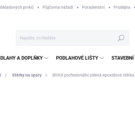
obkladových prvků
Půjčovna nářadí
Poradenství
Prodejna
Hledat
DLAHY A DOPLŇKY
PODLAHOVÉ LIŠTY
STAVEBNÍ
í
Stěrky na spáry
BIHUI profesionální zelená epoxidová stě
Neohodnoceno
Podrobnosti hodnocení
ZNAČKA:
BIHUI
1
109
Měr
OB
cena
MOŽ