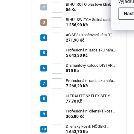
vyjadřu
BIHUI ROTO plastové klínky
1–13 mm – balení 50 ks
56 Kč
Nast
BIHUI SWITCH 8dílná sada
zubových hladítek INOX –
1 256,90 Kč
výměnná rukojeť v praktickém
boxu
AC SP3 ukončovací lišta "L",
PREMIUM, hliník elox titan, v:
271,90 Kč
8 mm, d: 2,5 m
Profesionální sada aku nářadí
3v1 HÖGERT
5 643,30 Kč
Diamantový kotouč DISTAR
GREEN CUT
515 Kč
115x1,2/1,0x8x22,23 + PAD
Z60
Profesionální sada aku nářadí
3v1 20V HÖGERT
7 268,20 Kč
ULTRALITE S2 FLEX ŠEDÝ
/15kg
77,70 Kč
Profesionální dílenská koza
HÖGERT HT7G550
365,80 Kč
Dílenský kozlík HÖGERT
HT7G551
1 643,70 Kč