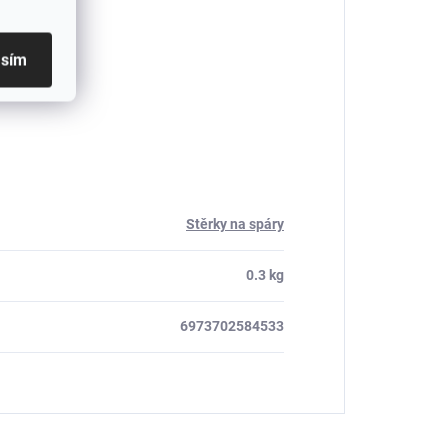
asím
Stěrky na spáry
0.3 kg
6973702584533