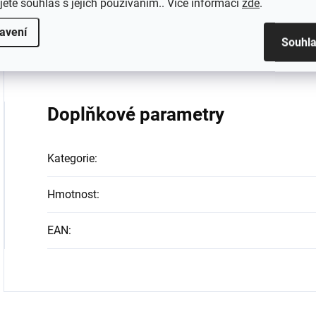
jete souhlas s jejich používáním.. Více informací
zde
.
Barva: zelená
avení
Souhl
Kompatibilita: systém SWITCH
Doplňkové parametry
Kategorie
:
Hmotnost
:
EAN
: