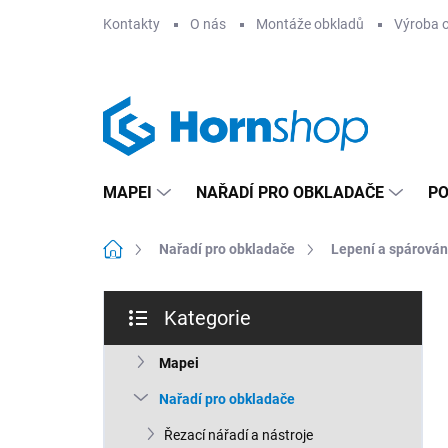
Přejít
Kontakty
O nás
Montáže obkladů
Výroba 
na
obsah
MAPEI
NAŘADÍ PRO OBKLADAČE
PO
Domů
Nařadí pro obkladače
Lepení a spárován
P
Kategorie
o
Přeskočit
s
kategorie
t
Mapei
r
Nařadí pro obkladače
a
n
Řezací nářadí a nástroje