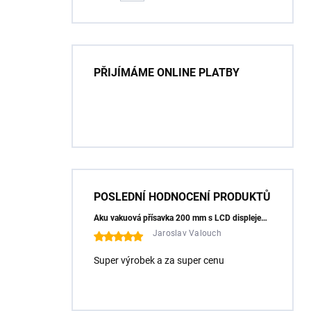
PŘIJÍMÁME ONLINE PLATBY
POSLEDNÍ HODNOCENÍ PRODUKTŮ
Aku vakuová přísavka 200 mm s LCD displejem (150 kg) - HÖGERT HT3B355
Jaroslav Valouch
Super výrobek a za super cenu