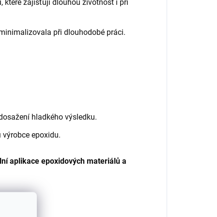
 které zajišťují dlouhou životnost i při
 minimalizovala při dlouhodobé práci.
 dosažení hladkého výsledku.
ů výrobce epoxidu.
ní aplikace epoxidových materiálů a