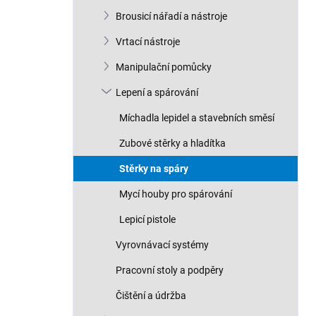
n
Brousicí nářadí a nástroje
í
p
Vrtací nástroje
a
n
Manipulační pomůcky
e
Lepení a spárování
l
Míchadla lepidel a stavebních směsí
Zubové stěrky a hladítka
Stěrky na spáry
Mycí houby pro spárování
Lepicí pistole
Vyrovnávací systémy
Pracovní stoly a podpěry
Čištění a údržba