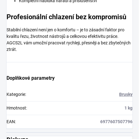
Kompletní nabídka nářadí a příslušenství
Profesionální chlazení bez kompromisů
Stabilní chlazení není jen o komfortu – je to zásadní faktor pro
kvalitu řezu, životnost nástrojů a celkovou efektivitu práce.
AGCS2L vám umožní pracovat rychleji, přesněji a bez zbytečných
ztrát.
Doplňkové parametry
Kategorie
:
Brusky
Hmotnost
:
1 kg
EAN
:
6977607507796