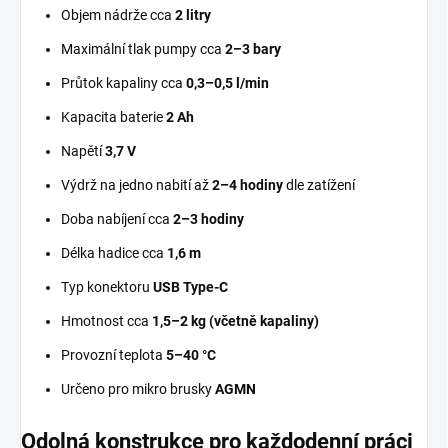
Objem nádrže cca
2 litry
Maximální tlak pumpy cca
2–3 bary
Průtok kapaliny cca
0,3–0,5 l/min
Kapacita baterie
2 Ah
Napětí
3,7 V
Výdrž na jedno nabití až
2–4 hodiny
dle zatížení
Doba nabíjení cca
2–3 hodiny
Délka hadice cca
1,6 m
Typ konektoru
USB Type-C
Hmotnost cca
1,5–2 kg (včetně kapaliny)
Provozní teplota
5–40 °C
Určeno pro mikro brusky
AGMN
Odolná konstrukce pro každodenní práci