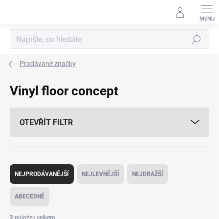
Přejít
na
obsah
Hledat
Prodávané značky
Vinyl floor concept
OTEVŘÍT FILTR
Ř
a
NEJPRODÁVANĚJŠÍ
NEJLEVNĚJŠÍ
NEJDRAŽŠÍ
z
e
ABECEDNĚ
n
í
2
položek celkem