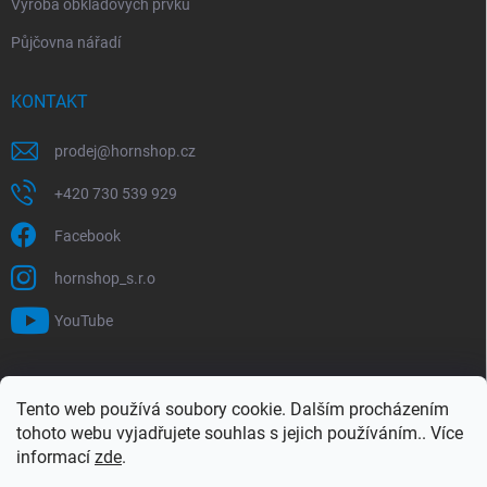
Výroba obkladových prvků
Půjčovna nářadí
KONTAKT
prodej
@
hornshop.cz
+420 730 539 929
Facebook
hornshop_s.r.o
YouTube
VYHLEDÁVÁNÍ
Tento web používá soubory cookie. Dalším procházením
tohoto webu vyjadřujete souhlas s jejich používáním.. Více
Hledat
informací
zde
.