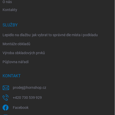
O nás
Kontakty
SLUŽBY
Lepidlo na dlažbu: jak vybrat to správné dle místa i podkladu
Montáže obkladů
Výroba obkladových prvků
Půjčovna nářadí
KONTAKT
prodej
@
hornshop.cz
+420 730 539 929
Facebook