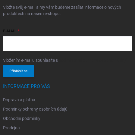
Vložte svůj e-mail a my vám budeme zasílat informace o nových
produktech na našem e-shopu.
E-MAIL
Vložením e-mailu souhlasíte s
podmínkami ochrany osobních údajů
Přihlásit se
INFORMACE PRO VÁS
Doprava a platba
Podmínky ochrany osobních údajů
Obchodní podmínky
Prodejna