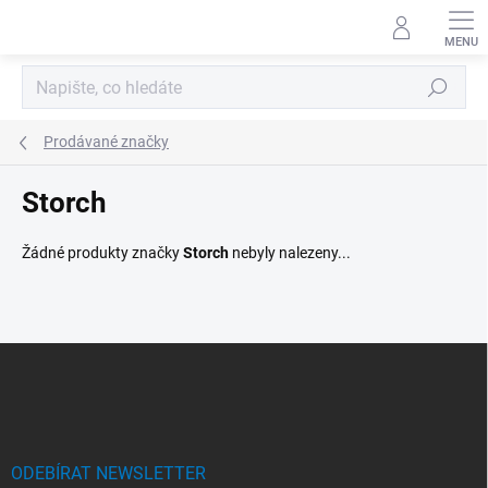
Přejít
na
obsah
Hledat
Prodávané značky
Storch
Žádné produkty značky
Storch
nebyly nalezeny...
Z
á
p
a
t
í
ODEBÍRAT NEWSLETTER