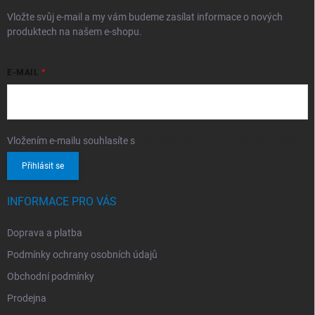
Vložte svůj e-mail a my vám budeme zasílat informace o nových
produktech na našem e-shopu.
E-MAIL
Vložením e-mailu souhlasíte s
podmínkami ochrany osobních údajů
Přihlásit se
INFORMACE PRO VÁS
Doprava a platba
Podmínky ochrany osobních údajů
Obchodní podmínky
Prodejna