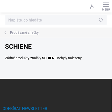
Přejít
na
obsah
Hledat
Prodávané značky
SCHIENE
Žádné produkty značky
SCHIENE
nebyly nalezeny...
Z
á
p
a
t
í
ODEBÍRAT NEWSLETTER