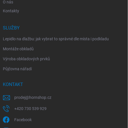
O nás
Kontakty
SLUŽBY
Lepidlo na dlažbu: jak vybrat to správné dle místa i podkladu
Montáže obkladů
Výroba obkladových prvků
Půjčovna nářadí
KONTAKT
prodej
@
hornshop.cz
+420 730 539 929
Facebook