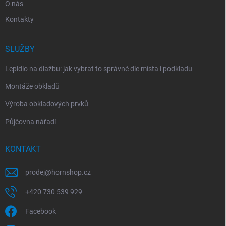
O nás
Kontakty
SLUŽBY
Lepidlo na dlažbu: jak vybrat to správné dle místa i podkladu
Montáže obkladů
Výroba obkladových prvků
Půjčovna nářadí
KONTAKT
prodej
@
hornshop.cz
+420 730 539 929
Facebook