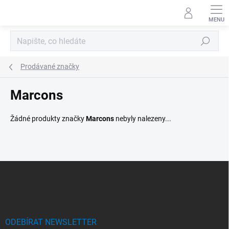
Přejít
na
obsah
Hledat
Prodávané značky
Marcons
Žádné produkty značky
Marcons
nebyly nalezeny...
Z
á
p
a
t
í
ODEBÍRAT NEWSLETTER