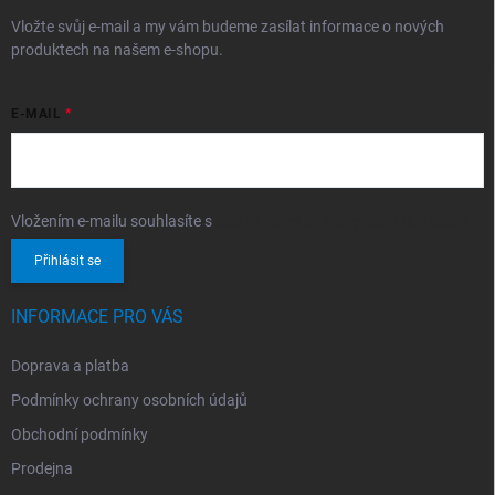
Vložte svůj e-mail a my vám budeme zasílat informace o nových
produktech na našem e-shopu.
E-MAIL
Vložením e-mailu souhlasíte s
podmínkami ochrany osobních údajů
Přihlásit se
INFORMACE PRO VÁS
Doprava a platba
Podmínky ochrany osobních údajů
Obchodní podmínky
Prodejna