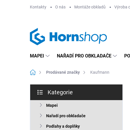
Přejít
Kontakty
O nás
Montáže obkladů
Výroba 
na
obsah
MAPEI
NAŘADÍ PRO OBKLADAČE
PO
Domů
Prodávané značky
Kaufmann
P
Kategorie
o
Přeskočit
s
kategorie
t
Mapei
r
Nařadí pro obkladače
a
n
Podlahy a doplňky