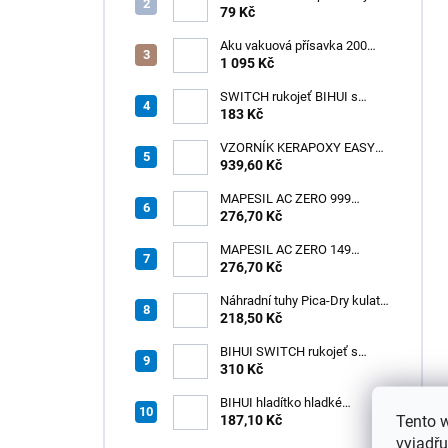
Jolly
79 Kč
Aku vakuová přísavka 200
mm s LCD displejem (150 kg)
1 095 Kč
- HÖGERT HT3B355
SWITCH rukojeť BIHUI s
úchytem na jedné straně
183 Kč
VZORNÍK KERAPOXY EASY
939,60 Kč
DESIGN /1ks
MAPESIL AC ZERO 999
TRANSPARENTNÍ (310 ml)
276,70 Kč
/1ks
MAPESIL AC ZERO 149
SOPEČNÝ PÍSEK (310 ml)
276,70 Kč
/1ks
Náhradní tuhy Pica-Dry kulaté
– černé
218,50 Kč
BIHUI SWITCH rukojeť s
oboustranným úchytem –
310 Kč
ergonomická a univerzální
BIHUI hladítko hladké
Tento 
náhradní INOX 280×115 mm s
187,10 Kč
úchytem SWITCH
vyjadřu