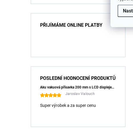
Nast
PŘIJÍMÁME ONLINE PLATBY
POSLEDNÍ HODNOCENÍ PRODUKTŮ
Aku vakuová přísavka 200 mm s LCD displejem (150 kg) - HÖGERT HT3B355
Jaroslav Valouch
Super výrobek a za super cenu