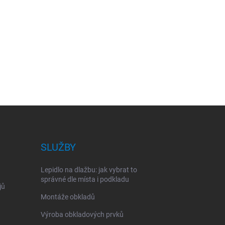
SLUŽBY
Lepidlo na dlažbu: jak vybrat to
správné dle místa i podkladu
jů
Montáže obkladů
Výroba obkladových prvků