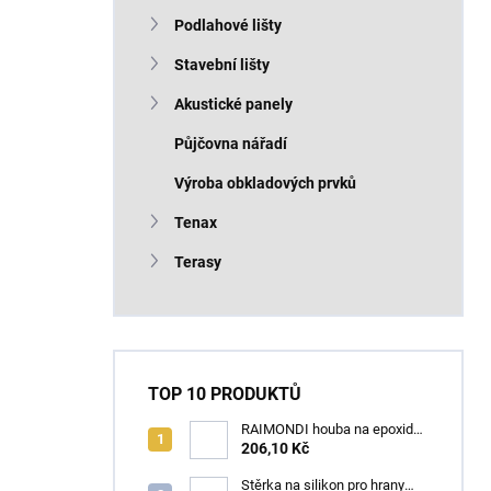
n
Podlahové lišty
í
p
Stavební lišty
a
n
Akustické panely
e
Půjčovna nářadí
l
Výroba obkladových prvků
Tenax
Terasy
TOP 10 PRODUKTŮ
RAIMONDI houba na epoxid
(Cellulosa) 190x120x4 OVÁL
206,10 Kč
Stěrka na silikon pro hrany