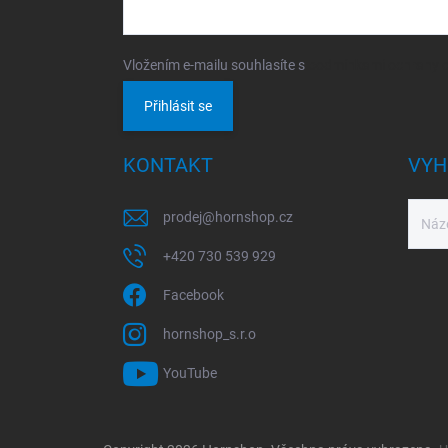
Vložením e-mailu souhlasíte s
podmínkami ochrany o
Přihlásit se
KONTAKT
VYH
prodej
@
hornshop.cz
+420 730 539 929
Facebook
hornshop_s.r.o
YouTube