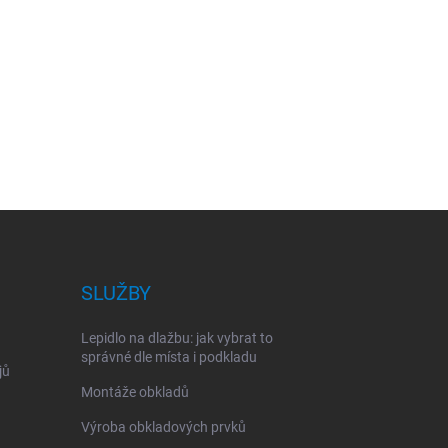
SLUŽBY
Lepidlo na dlažbu: jak vybrat to
správné dle místa i podkladu
jů
Montáže obkladů
Výroba obkladových prvků