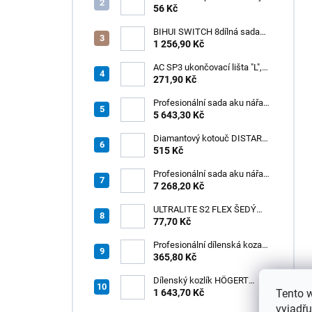
1–13 mm – balení 50 ks
56 Kč
BIHUI SWITCH 8dílná sada
zubových hladítek INOX –
1 256,90 Kč
výměnná rukojeť v praktickém
boxu
AC SP3 ukončovací lišta "L",
PREMIUM, hliník elox titan, v:
271,90 Kč
8 mm, d: 2,5 m
Profesionální sada aku nářadí
3v1 HÖGERT
5 643,30 Kč
Diamantový kotouč DISTAR
GREEN CUT
515 Kč
115x1,2/1,0x8x22,23 + PAD
Z60
Profesionální sada aku nářadí
3v1 20V HÖGERT
7 268,20 Kč
ULTRALITE S2 FLEX ŠEDÝ
/15kg
77,70 Kč
Profesionální dílenská koza
HÖGERT HT7G550
365,80 Kč
Dílenský kozlík HÖGERT
Tento 
HT7G551
1 643,70 Kč
vyjadřu