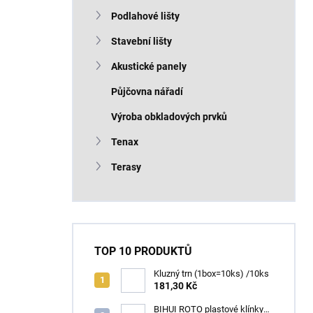
n
Podlahové lišty
í
p
Stavební lišty
a
n
Akustické panely
e
Půjčovna nářadí
l
Výroba obkladových prvků
Tenax
Terasy
TOP 10 PRODUKTŮ
Kluzný trn (1box=10ks) /10ks
181,30 Kč
BIHUI ROTO plastové klínky