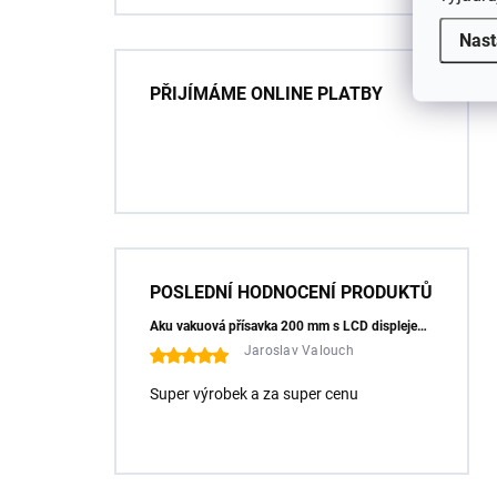
Nast
PŘIJÍMÁME ONLINE PLATBY
POSLEDNÍ HODNOCENÍ PRODUKTŮ
Aku vakuová přísavka 200 mm s LCD displejem (150 kg) - HÖGERT HT3B355
Jaroslav Valouch
Super výrobek a za super cenu