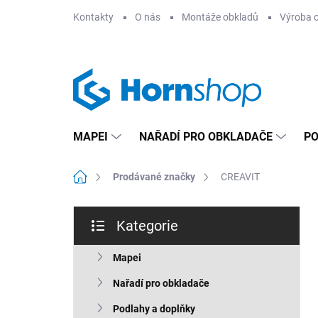
Přejít
Kontakty
O nás
Montáže obkladů
Výroba 
na
obsah
MAPEI
NAŘADÍ PRO OBKLADAČE
PO
Domů
Prodávané značky
CREAVIT
P
Kategorie
o
Přeskočit
s
kategorie
t
Mapei
r
Nařadí pro obkladače
a
n
Podlahy a doplňky