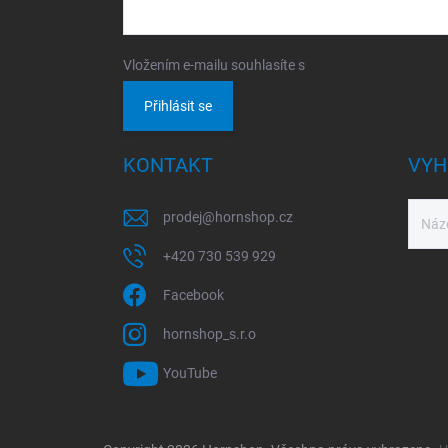
Vložením e-mailu souhlasíte s
podmínkami ochrany o
Přihlásit se
KONTAKT
VYH
prodej
@
hornshop.cz
+420 730 539 929
Facebook
hornshop_s.r.o
YouTube