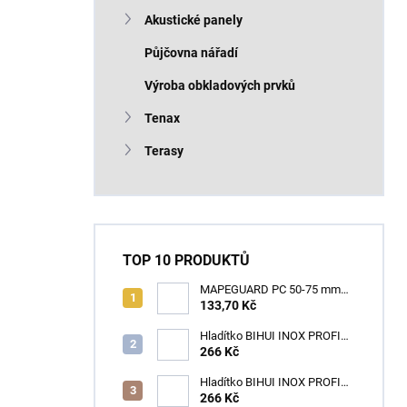
Akustické panely
Půjčovna nářadí
Výroba obkladových prvků
Tenax
Terasy
TOP 10 PRODUKTŮ
MAPEGUARD PC 50-75 mm
(1box=25ks) /1ks
133,70 Kč
Hladítko BIHUI INOX PROFI
280 x 120 mm zub 12mm -
266 Kč
měkká rukojeť
Hladítko BIHUI INOX PROFI
280 x 120 mm zub 3,2mm -
266 Kč