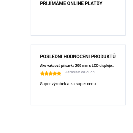
PŘIJÍMÁME ONLINE PLATBY
POSLEDNÍ HODNOCENÍ PRODUKTŮ
Aku vakuová přísavka 200 mm s LCD displejem (150 kg) - HÖGERT HT3B355
Jaroslav Valouch
Super výrobek a za super cenu