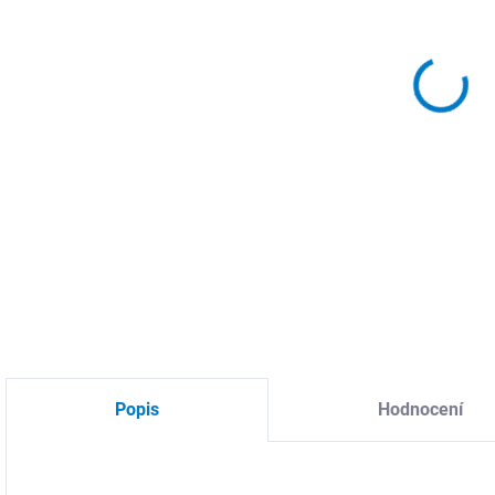
MŮŽ
DO:
11.
MOŽ
DETA
Popis
Hodnocení