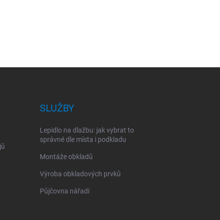
SLUŽBY
Lepidlo na dlažbu: jak vybrat to
správné dle místa i podkladu
jů
Montáže obkladů
Výroba obkladových prvků
Půjčovna nářadí