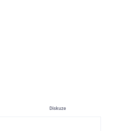
EME DORUČIT
8.2026
NOSTI DORUČENÍ
−
+
Přidat do košíku
ILNÍ INFORMACE
ZEPTAT SE
HLÍDAT
Diskuze