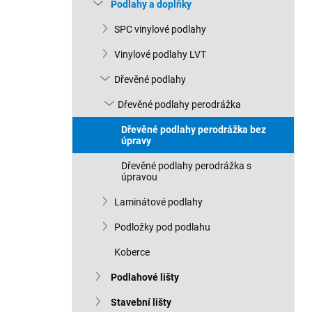
n
Podlahy a doplňky
n
SPC vinylové podlahy
í
p
Vinylové podlahy LVT
a
n
Dřevěné podlahy
e
Dřevěné podlahy perodrážka
l
Dřevěné podlahy perodrážka bez
úpravy
Dřevěné podlahy perodrážka s
úpravou
Laminátové podlahy
Podložky pod podlahu
Koberce
Podlahové lišty
Stavební lišty