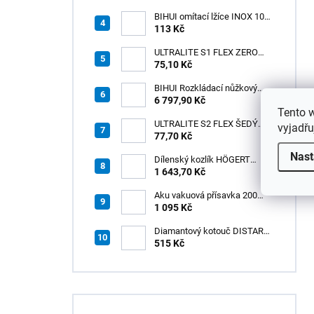
měkká rukojeť
BIHUI omítací lžíce INOX 100
× 110 mm – měkká
113 Kč
ergonomická rukojeť
ULTRALITE S1 FLEX ZERO
75,10 Kč
BÍLÝ NOVINKA/15kg
BIHUI Rozkládací nůžkový
pracovní stůl 221×113×73 cm
6 797,90 Kč
Tento 
– hliníkový, nosnost 300 kg
ULTRALITE S2 FLEX ŠEDÝ
vyjadřu
/15kg
77,70 Kč
Nast
Dílenský kozlík HÖGERT
HT7G551
1 643,70 Kč
Aku vakuová přísavka 200
mm s LCD displejem (150 kg)
1 095 Kč
- HÖGERT HT3B355
Diamantový kotouč DISTAR
GREEN CUT
515 Kč
115x1,2/1,0x8x22,23 + PAD
Z60