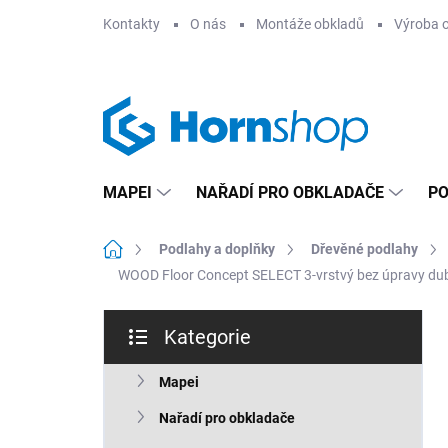
Přejít
Kontakty
O nás
Montáže obkladů
Výroba 
na
obsah
MAPEI
NAŘADÍ PRO OBKLADAČE
PO
Domů
Podlahy a doplňky
Dřevěné podlahy
WOOD Floor Concept SELECT 3-vrstvý bez úpravy du
P
Kategorie
o
Přeskočit
s
kategorie
t
Mapei
r
Nařadí pro obkladače
a