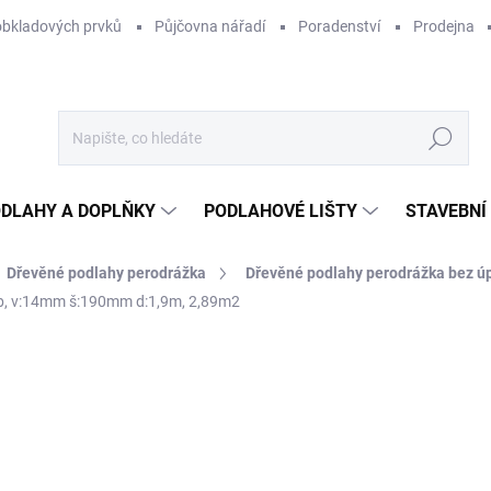
obkladových prvků
Půjčovna nářadí
Poradenství
Prodejna
Hledat
DLAHY A DOPLŇKY
PODLAHOVÉ LIŠTY
STAVEBNÍ
Dřevěné podlahy perodrážka
Dřevěné podlahy perodrážka bez ú
b, v:14mm š:190mm d:1,9m, 2,89m2
Neohodnoceno
Podrobnosti hodnocení
ZNAČKA:
WOOD FLOO
2 
2 1
Měr
7 58
cena
SKL