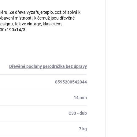
u. Ze dřeva vyzařuje teplo, což přispívá k
ybavení místnosti, k čemuž jsou dřevěné
signu, tak ve vintage, klasickém,
900x190x14/3.
Dřevěné podlahy perodrážka bez úpravy
8595200542044
14 mm
C33 - dub
7 kg