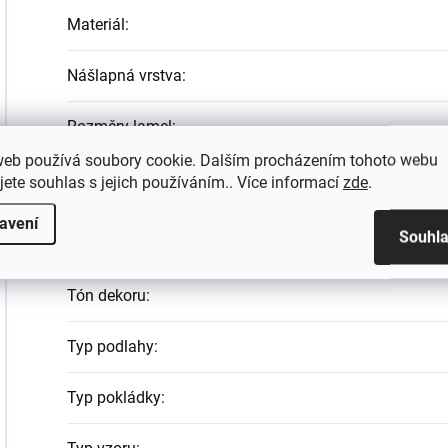
Materiál
:
Nášlapná vrstva
:
Rozměry lamel
:
web používá soubory cookie. Dalším procházením tohoto webu
Dřevěné podlahy - 10, Dřevěné
jete souhlas s jejich používáním.. Více informací
zde
.
Systémy
:
avení
Souhl
Tloušťka jádra
:
Tón dekoru
:
Typ podlahy
:
Typ pokládky
: