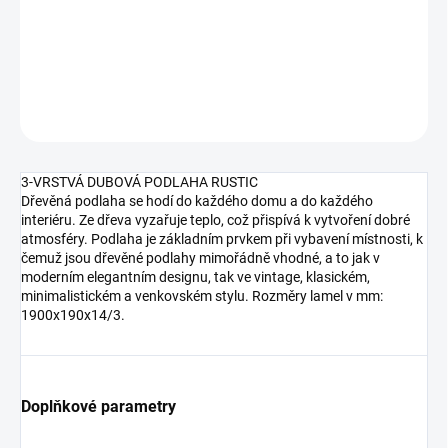
−
+
Přidat do košíku
DETAILNÍ INFORMACE
ZEPTAT SE
HLÍDAT
3-VRSTVÁ DUBOVÁ PODLAHA RUSTIC
Dřevěná podlaha se hodí do každého domu a do každého
interiéru. Ze dřeva vyzařuje teplo, což přispívá k vytvoření dobré
atmosféry. Podlaha je základním prvkem při vybavení místnosti, k
čemuž jsou dřevěné podlahy mimořádně vhodné, a to jak v
moderním elegantním designu, tak ve vintage, klasickém,
minimalistickém a venkovském stylu. Rozměry lamel v mm:
1900x190x14/3.
Doplňkové parametry