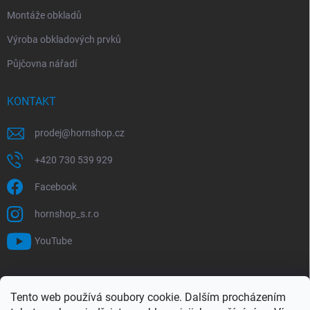
Montáže obkladů
Výroba obkladových prvků
Půjčovna nářadí
KONTAKT
prodej
@
hornshop.cz
+420 730 539 929
Facebook
hornshop_s.r.o
YouTube
VYHLEDÁVÁNÍ
Tento web používá soubory cookie. Dalším procházením