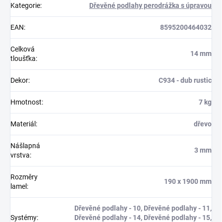
Kategorie
:
Dřevěné podlahy perodrážka s úpravou
EAN
:
8595200464032
Celková
14 mm
tloušťka
:
Dekor
:
C934 - dub rustic
Hmotnost
:
7 kg
Materiál
:
dřevo
Nášlapná
3 mm
vrstva
:
Rozměry
190 x 1900 mm
lamel
:
Dřevěné podlahy - 10, Dřevěné podlahy - 11,
Systémy
:
Dřevěné podlahy - 14, Dřevěné podlahy - 15,