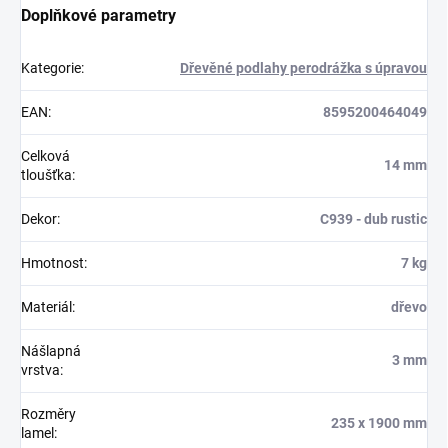
Doplňkové parametry
Kategorie
:
Dřevěné podlahy perodrážka s úpravou
EAN
:
8595200464049
Celková
14 mm
tloušťka
:
Dekor
:
C939 - dub rustic
Hmotnost
:
7 kg
Materiál
:
dřevo
Nášlapná
3 mm
vrstva
:
Rozměry
235 x 1900 mm
lamel
: