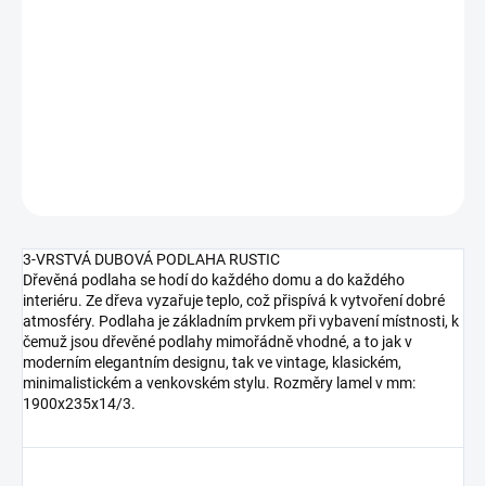
DORUČENÍ
−
+
Přidat do košíku
DETAILNÍ INFORMACE
ZEPTAT SE
HLÍDAT
3-VRSTVÁ DUBOVÁ PODLAHA RUSTIC
Dřevěná podlaha se hodí do každého domu a do každého
interiéru. Ze dřeva vyzařuje teplo, což přispívá k vytvoření dobré
atmosféry. Podlaha je základním prvkem při vybavení místnosti, k
čemuž jsou dřevěné podlahy mimořádně vhodné, a to jak v
moderním elegantním designu, tak ve vintage, klasickém,
minimalistickém a venkovském stylu. Rozměry lamel v mm:
1900x235x14/3.