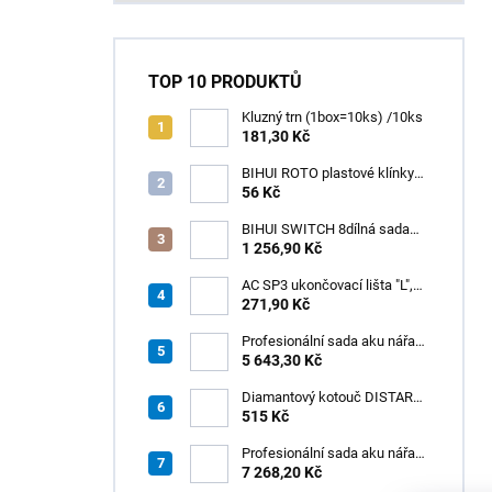
TOP 10 PRODUKTŮ
Kluzný trn (1box=10ks) /10ks
181,30 Kč
BIHUI ROTO plastové klínky
1–13 mm – balení 50 ks
56 Kč
BIHUI SWITCH 8dílná sada
zubových hladítek INOX –
1 256,90 Kč
výměnná rukojeť v praktickém
boxu
AC SP3 ukončovací lišta "L",
PREMIUM, hliník elox titan, v:
271,90 Kč
8 mm, d: 2,5 m
Profesionální sada aku nářadí
3v1 HÖGERT
5 643,30 Kč
Diamantový kotouč DISTAR
GREEN CUT
515 Kč
115x1,2/1,0x8x22,23 + PAD
Z60
Profesionální sada aku nářadí
3v1 20V HÖGERT
7 268,20 Kč