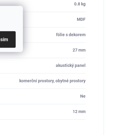
0.8 kg
MDF
fólie s dekorem
asím
27 mm
akustický panel
komerční prostory, obytné prostory
Ne
12 mm