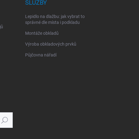
SLUŽBY
Lepidlo na dlažbu: jak vybrat to
správné dle místa i podkladu
jů
Montáže obkladů
Výroba obkladových prvků
Půjčovna nářadí
Hledat