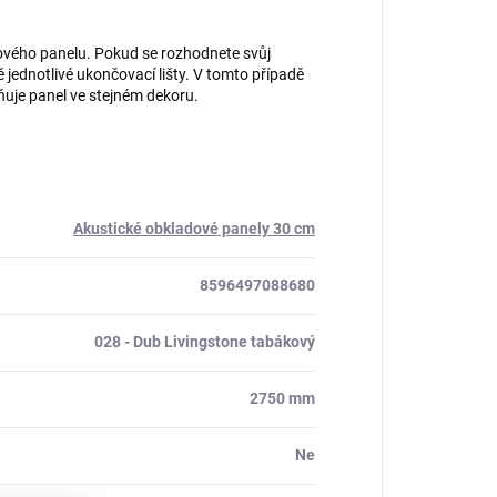
dového panelu. Pokud se rozhodnete svůj
jednotlivé ukončovací lišty. V tomto případě
ňuje panel ve stejném dekoru.
Akustické obkladové panely 30 cm
8596497088680
028 - Dub Livingstone tabákový
2750 mm
Ne