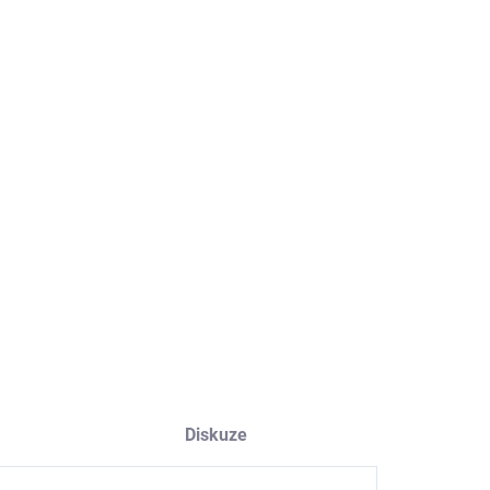
EME DORUČIT
8.2026
NOSTI DORUČENÍ
−
+
Přidat do košíku
ILNÍ INFORMACE
ZEPTAT SE
HLÍDAT
Diskuze