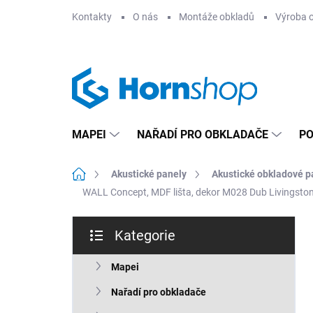
Přejít
Kontakty
O nás
Montáže obkladů
Výroba 
na
obsah
MAPEI
NAŘADÍ PRO OBKLADAČE
PO
Domů
Akustické panely
Akustické obkladové p
WALL Concept, MDF lišta, dekor M028 Dub Livingston
P
Kategorie
o
Přeskočit
s
kategorie
t
Mapei
r
Nařadí pro obkladače
a