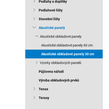
n
Podlahy a doplňky
n
Podlahové lišty
í
p
Stavební lišty
a
n
Akustické panely
e
Akustické obkladové panely
l
Akustické obkladové panely 60 cm
Akustické obkladové panely 30 cm
Vzorky obkladových panelů
Půjčovna nářadí
Výroba obkladových prvků
Tenax
Terasy