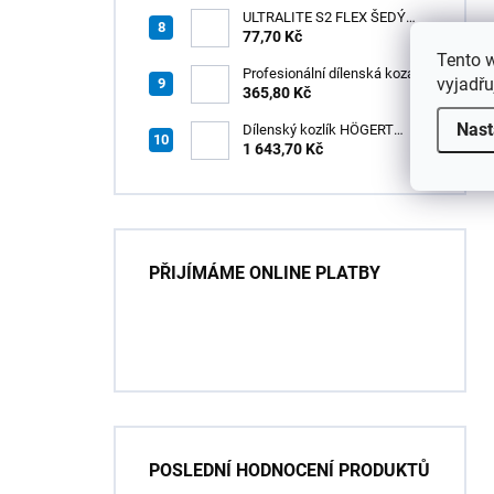
ULTRALITE S2 FLEX ŠEDÝ
/15kg
77,70 Kč
Tento 
Profesionální dílenská koza
vyjadřu
HÖGERT HT7G550
365,80 Kč
Nast
Dílenský kozlík HÖGERT
HT7G551
1 643,70 Kč
PŘIJÍMÁME ONLINE PLATBY
POSLEDNÍ HODNOCENÍ PRODUKTŮ