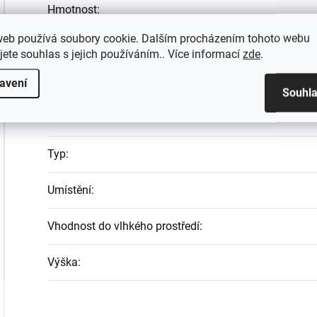
Hmotnost
:
web používá soubory cookie. Dalším procházením tohoto webu
Materiál
:
jete souhlas s jejich používáním.. Více informací
zde
.
Povrchová úprava
:
avení
Souhl
Šířka
:
Typ
:
Umístění
:
Vhodnost do vlhkého prostředí
:
Výška
: