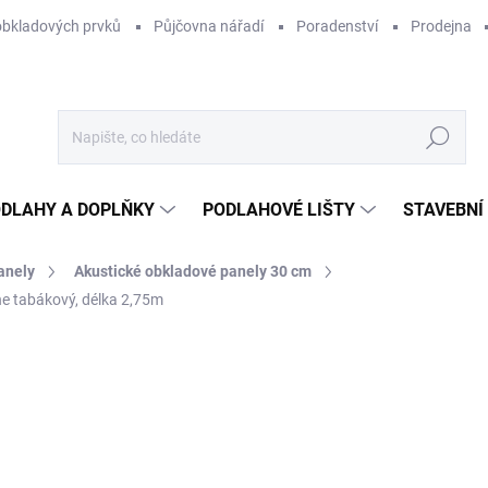
obkladových prvků
Půjčovna nářadí
Poradenství
Prodejna
Hledat
DLAHY A DOPLŇKY
PODLAHOVÉ LIŠTY
STAVEBNÍ
anely
Akustické obkladové panely 30 cm
e tabákový, délka 2,75m
Neohodnoceno
Podrobnosti hodnocení
1
99,
Měr
SKL
cena