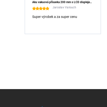
Aku vakuová přísavka 200 mm s LCD displejem (150 kg) - HÖGERT HT3B355
Jaroslav Valouch
Super výrobek a za super cenu
Z
á
p