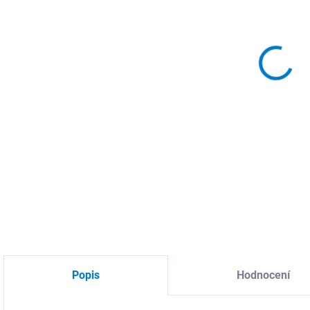
MŮŽ
DO:
11.
MOŽ
DETA
Popis
Hodnocení