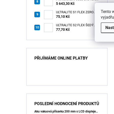
3v1 HÖGERT
5 643,30 Kč
Tento 
ULTRALITE S1 FLEX ZERO
75,10 Kč
BÍLÝ NOVINKA/15kg
vyjadřu
ULTRALITE S2 FLEX ŠEDÝ
Nast
/15kg
77,70 Kč
PŘIJÍMÁME ONLINE PLATBY
POSLEDNÍ HODNOCENÍ PRODUKTŮ
Aku vakuová přísavka 200 mm s LCD displejem (150 kg) - HÖGERT HT3B355