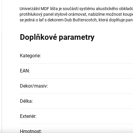
Univerzální MDF lišta je součástí systému akustického obkla
protihlukový panel stylově orámovat, nabízíme možnost koupě 
se jedná o lať s dekorem Dub Butterscotch, která doplňuje pan
Doplňkové parametry
Kategorie
:
EAN
:
Dekor/masiv
:
Délka
:
Exteriér
:
Hmotnost
: