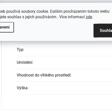
web používá soubory cookie. Dalším procházením tohoto webu
Materiál
:
jete souhlas s jejich používáním.. Více informací
zde
.
Povrchová úprava
:
avení
Souhl
Šířka
:
Typ
:
Umístění
:
Vhodnost do vlhkého prostředí
:
Výška
: