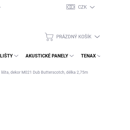
CZK
PRÁZDNÝ KOŠÍK
NÁKUPNÍ
KOŠÍK
 LIŠTY
AKUSTICKÉ PANELY
TENAX
TERASY
išta, dekor M021 Dub Butterscotch, délka 2,75m
19,80 Kč
/ ks
01 Kč bez DPH
ná
ADEM ( EXTERNÍ SKLAD )
(10 KS)
:
EME DORUČIT