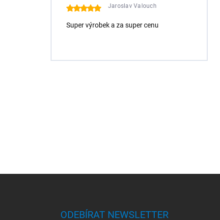
Jaroslav Valouch
Super výrobek a za super cenu
Z
á
p
a
ODEBÍRAT NEWSLETTER