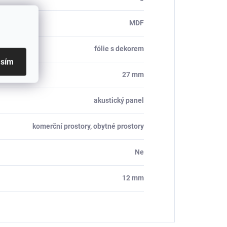
MDF
fólie s dekorem
asím
27 mm
akustický panel
komerční prostory, obytné prostory
Ne
12 mm