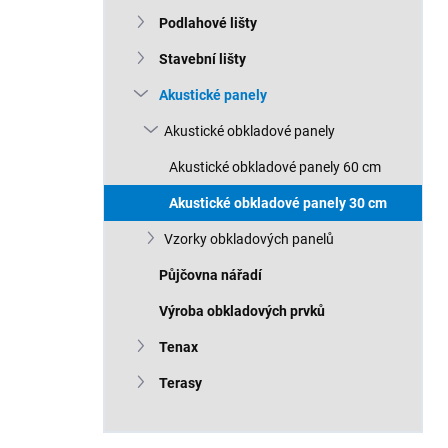
n
Podlahové lišty
í
p
Stavební lišty
a
n
Akustické panely
e
Akustické obkladové panely
l
Akustické obkladové panely 60 cm
Akustické obkladové panely 30 cm
Vzorky obkladových panelů
Půjčovna nářadí
Výroba obkladových prvků
Tenax
Terasy