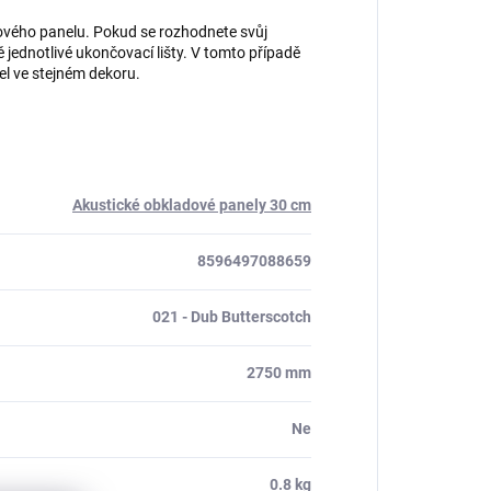
dového panelu. Pokud se rozhodnete svůj
jednotlivé ukončovací lišty. V tomto případě
el ve stejném dekoru.
Akustické obkladové panely 30 cm
8596497088659
021 - Dub Butterscotch
2750 mm
Ne
0.8 kg