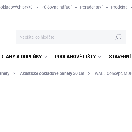
obkladových prvků
Půjčovna nářadí
Poradenství
Prodejna
Hledat
DLAHY A DOPLŇKY
PODLAHOVÉ LIŠTY
STAVEBNÍ
anely
Akustické obkladové panely 30 cm
WALL Concept, MDF l
Neohodnoceno
Podrobnosti hodnocení
1
99,
Měr
SKL
cena
MŮŽ