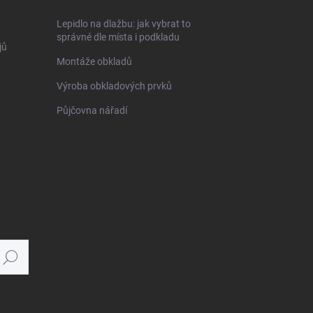
Lepidlo na dlažbu: jak vybrat to
správné dle místa i podkladu
jů
Montáže obkladů
Výroba obkladových prvků
Půjčovna nářadí
Hledat