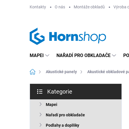
Přejít
Kontakty
O nás
Montáže obkladů
Výroba 
na
obsah
MAPEI
NAŘADÍ PRO OBKLADAČE
PO
Domů
Akustické panely
Akustické obkladové p
P
Kategorie
o
Přeskočit
s
kategorie
t
Mapei
r
Nařadí pro obkladače
a
n
Podlahy a doplňky