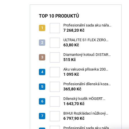
TOP 10 PRODUKTŮ
Profesionální sada aku nářadí
3v1 20V HÖGERT
7 268,20 Kč
ULTRALITE S1 FLEX ZERO
63,80 Kč
ŠEDÝ /15kg
Diamantový kotouč DISTAR
GREEN CUT
515 Kč
115x1,2/1,0x8x22,23 + PAD
Z60
Aku vakuová přísavka 200
mm s LCD displejem (150 kg)
1 095 Kč
- HÖGERT HT3B355
Profesionální dílenská koza
HÖGERT HT7G550
365,80 Kč
Dílenský kozlík HÖGERT
HT7G551
1 643,70 Kč
BIHUI Rozkládací nůžkový
pracovní stůl 221×113×73 cm
6 797,90 Kč
– hliníkový, nosnost 300 kg
Profesionální sada aku nářadí