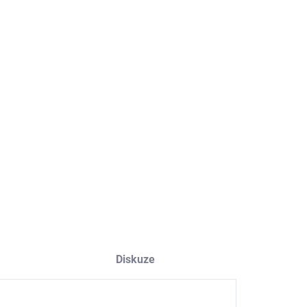
8.2026
NOSTI DORUČENÍ
−
+
Přidat do košíku
ILNÍ INFORMACE
ZEPTAT SE
HLÍDAT
Diskuze