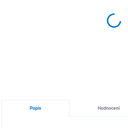
DO:
11.
MOŽ
DETA
Popis
Hodnocení