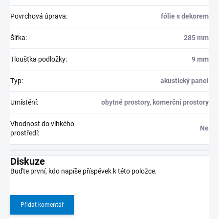
Povrchová úprava
:
fólie s dekorem
Šířka
:
285 mm
Tloušťka podložky
:
9 mm
Typ
:
akustický panel
Umístění
:
obytné prostory, komerční prostory
Vhodnost do vlhkého
Ne
prostředí
:
Diskuze
Buďte první, kdo napíše příspěvek k této položce.
Přidat komentář