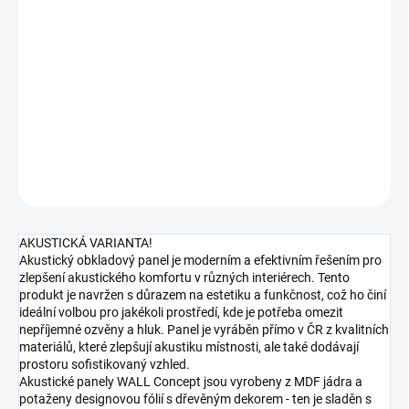
10.8.2026
MOŽNOSTI
DORUČENÍ
−
+
Přidat do košíku
DETAILNÍ INFORMACE
ZEPTAT SE
HLÍDAT
AKUSTICKÁ VARIANTA!
Akustický obkladový panel je moderním a efektivním řešením pro
zlepšení akustického komfortu v různých interiérech. Tento
produkt je navržen s důrazem na estetiku a funkčnost, což ho činí
ideální volbou pro jakékoli prostředí, kde je potřeba omezit
nepříjemné ozvěny a hluk. Panel je vyráběn přímo v ČR z kvalitních
materiálů, které zlepšují akustiku místnosti, ale také dodávají
prostoru sofistikovaný vzhled.
Akustické panely WALL Concept jsou vyrobeny z MDF jádra a
potaženy designovou fólií s dřevěným dekorem - ten je sladěn s