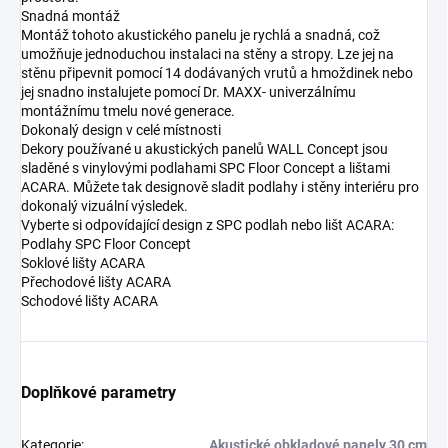
Snadná montáž
Montáž tohoto akustického panelu je rychlá a snadná, což
umožňuje jednoduchou instalaci na stěny a stropy. Lze jej na
stěnu připevnit pomocí 14 dodávaných vrutů a hmoždinek nebo
jej snadno instalujete pomocí Dr. MAXX- univerzálnímu
montážnímu tmelu nové generace.
Dokonalý design v celé místnosti
Dekory používané u akustických panelů WALL Concept jsou
sladěné s vinylovými podlahami SPC Floor Concept a lištami
ACARA. Můžete tak designově sladit podlahy i stěny interiéru pro
dokonalý vizuální výsledek.
Vyberte si odpovídající design z SPC podlah nebo lišt ACARA:
Podlahy SPC Floor Concept
Soklové lišty ACARA
Přechodové lišty ACARA
Schodové lišty ACARA
Doplňkové parametry
Kategorie
:
Akustické obkladové panely 30 cm