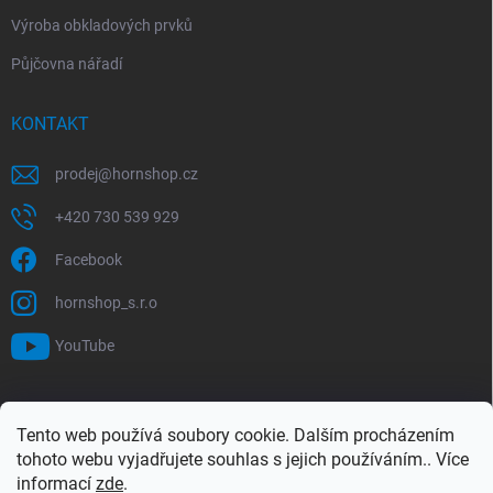
Výroba obkladových prvků
Půjčovna nářadí
KONTAKT
prodej
@
hornshop.cz
+420 730 539 929
Facebook
hornshop_s.r.o
YouTube
VYHLEDÁVÁNÍ
Tento web používá soubory cookie. Dalším procházením
tohoto webu vyjadřujete souhlas s jejich používáním.. Více
Hledat
informací
zde
.