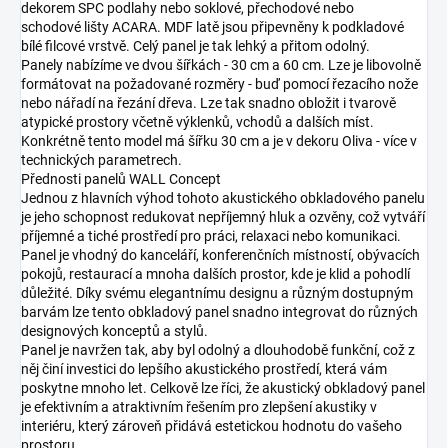
dekorem SPC podlahy nebo soklové, přechodové nebo
schodové lišty ACARA. MDF latě jsou připevněny k podkladové
bílé filcové vrstvě. Celý panel je tak lehký a přitom odolný.
Panely nabízíme ve dvou šířkách - 30 cm a 60 cm. Lze je libovolně
formátovat na požadované rozměry - buď pomocí řezacího nože
nebo nářadí na řezání dřeva. Lze tak snadno obložit i tvarově
atypické prostory včetně výklenků, vchodů a dalších míst.
Konkrétně tento model má šířku 30 cm a je v dekoru Oliva - více v
technických parametrech.
Přednosti panelů WALL Concept
Jednou z hlavních výhod tohoto akustického obkladového panelu
je jeho schopnost redukovat nepříjemný hluk a ozvěny, což vytváří
příjemné a tiché prostředí pro práci, relaxaci nebo komunikaci.
Panel je vhodný do kanceláří, konferenčních místností, obývacích
pokojů, restaurací a mnoha dalších prostor, kde je klid a pohodlí
důležité. Díky svému elegantnímu designu a různým dostupným
barvám lze tento obkladový panel snadno integrovat do různých
designových konceptů a stylů.
Panel je navržen tak, aby byl odolný a dlouhodobě funkční, což z
něj činí investici do lepšího akustického prostředí, která vám
poskytne mnoho let. Celkově lze říci, že akustický obkladový panel
je efektivním a atraktivním řešením pro zlepšení akustiky v
interiéru, který zároveň přidává estetickou hodnotu do vašeho
prostoru.