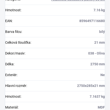
Hmotnost
:
7.16 kg
EAN
:
8596497116680
Barva filcu
:
bílý
Celková tloušťka
:
21 mm
Dekor/masiv
:
038 - Oliva
Délka
:
2750 mm
Exteriér
:
Ne
Hlavní rozměr
:
2750x285x21 mm
Hmotnost
:
7.1637 kg
Materiál
:
MDF