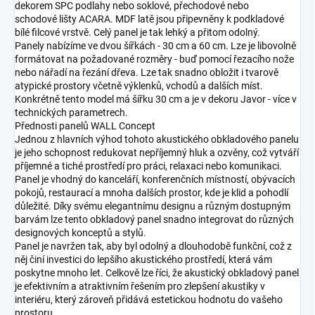
dekorem SPC podlahy nebo soklové, přechodové nebo
schodové lišty ACARA. MDF latě jsou připevněny k podkladové
bílé filcové vrstvě. Celý panel je tak lehký a přitom odolný.
Panely nabízíme ve dvou šířkách - 30 cm a 60 cm. Lze je libovolně
formátovat na požadované rozměry - buď pomocí řezacího nože
nebo nářadí na řezání dřeva. Lze tak snadno obložit i tvarově
atypické prostory včetně výklenků, vchodů a dalších míst.
Konkrétně tento model má šířku 30 cm a je v dekoru Javor - více v
technických parametrech.
Přednosti panelů WALL Concept
Jednou z hlavních výhod tohoto akustického obkladového panelu
je jeho schopnost redukovat nepříjemný hluk a ozvěny, což vytváří
příjemné a tiché prostředí pro práci, relaxaci nebo komunikaci.
Panel je vhodný do kanceláří, konferenčních místností, obývacích
pokojů, restaurací a mnoha dalších prostor, kde je klid a pohodlí
důležité. Díky svému elegantnímu designu a různým dostupným
barvám lze tento obkladový panel snadno integrovat do různých
designových konceptů a stylů.
Panel je navržen tak, aby byl odolný a dlouhodobě funkční, což z
něj činí investici do lepšího akustického prostředí, která vám
poskytne mnoho let. Celkově lze říci, že akustický obkladový panel
je efektivním a atraktivním řešením pro zlepšení akustiky v
interiéru, který zároveň přidává estetickou hodnotu do vašeho
prostoru.