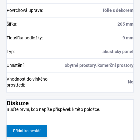
Povrchová úprava
:
fólie s dekorem
Šířka
:
285 mm
Tloušťka podložky
:
9 mm
Typ
:
akustický panel
Umístění
:
obytné prostory, komerční prostory
Vhodnost do vlhkého
Ne
prostředí
:
Diskuze
Buďte první, kdo napíše příspěvek k této položce.
Přidat komentář