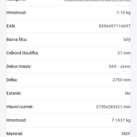
Hmotnost
:
7.16 kg
EAN
:
8596497116697
Barva filcu
:
bílý
Celková tloušťka
:
21 mm
Dekor/masiv
:
043 - Javor
Délka
:
2750 mm
Exteriér
:
Ne
Hlavní rozměr
:
2750x285x21 mm
Hmotnost
:
7.1637 kg
Materiál
:
MDF