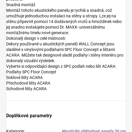
Snadná montáž
Montáž tohoto akustického panelu je rychlá a snadná, což
umožňuje jednoduchou instalaci na stěny a stropy. Lze jej na
stěnu připevnit pomocí 14 dodávaných vrutů a hmoždinek nebo
jej snadno instalujete pomocí Dr. MAXX- univerzálnímu
montážnímu tmelu nové generace.
Dokonalý design v celé místnosti
Dekory používané u akustických panelů WALL Concept jsou
sladěné s vinylovými podlahami SPC Floor Concept a lištami
ACARA. Můžete tak designově sladit podlahy i stěny interiéru pro
dokonalý vizuální výsledek.
Vyberte si odpovídající design z SPC podlah nebo lišt ACARA:
Podlahy SPC Floor Concept
Soklové lišty ACARA
Přechodové lišty ACARA
Schodové lišty ACARA
Doplňkové parametry
Kategorie
:
Akustické obkladové panely 30 cm