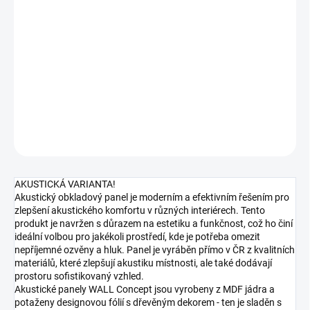
10.8.2026
MOŽNOSTI
DORUČENÍ
−
+
Přidat do košíku
DETAILNÍ INFORMACE
ZEPTAT SE
HLÍDAT
AKUSTICKÁ VARIANTA!
Akustický obkladový panel je moderním a efektivním řešením pro
zlepšení akustického komfortu v různých interiérech. Tento
produkt je navržen s důrazem na estetiku a funkčnost, což ho činí
ideální volbou pro jakékoli prostředí, kde je potřeba omezit
nepříjemné ozvěny a hluk. Panel je vyráběn přímo v ČR z kvalitních
materiálů, které zlepšují akustiku místnosti, ale také dodávají
prostoru sofistikovaný vzhled.
Akustické panely WALL Concept jsou vyrobeny z MDF jádra a
potaženy designovou fólií s dřevěným dekorem - ten je sladěn s