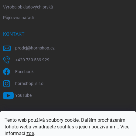
Výroba obkladových prvků
Půjčovna nářadí
KONTAKT
prodej
@
hornshop.cz
+420 730 539 929
Facebook
hornshop_s.r.o
YouTube
VYHLEDÁVÁNÍ
Tento web používá soubory cookie. Dalším procházením
tohoto webu vyjadřujete souhlas s jejich používáním.. Více
Hledat
informací
zde
.