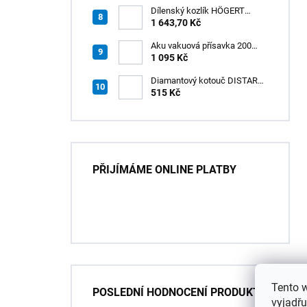
Dílenský kozlík HÖGERT
HT7G551
1 643,70 Kč
Aku vakuová přísavka 200
mm s LCD displejem (150 kg)
1 095 Kč
- HÖGERT HT3B355
Diamantový kotouč DISTAR
GREEN CUT
515 Kč
115x1,2/1,0x8x22,23 + PAD
Z60
PŘIJÍMÁME ONLINE PLATBY
Tento 
POSLEDNÍ HODNOCENÍ PRODUKTŮ
vyjadřu