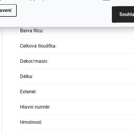
Hmotnost
:
avení
Souhl
EAN
:
Barva filcu
:
Celková tloušťka
:
Dekor/masiv
:
Délka
:
Exteriér
:
Hlavní rozměr
:
Hmotnost
: