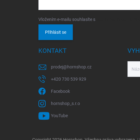
Vložením e-mailu souhlasíte s
podmínkami ochrany o
Přihlásit se
KONTAKT
VYH
prodej
@
hornshop.cz
+420 730 539 929
Facebook
hornshop_s.r.o
YouTube
Copyright 2026
Hornshop
. Všechna práva vyhrazena.
U