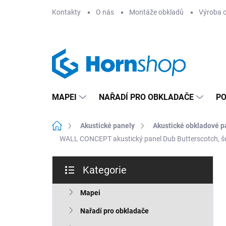
Přejít
Kontakty
O nás
Montáže obkladů
Výroba 
na
obsah
MAPEI
NAŘADÍ PRO OBKLADAČE
PO
Domů
Akustické panely
Akustické obkladové p
WALL CONCEPT akustický panel Dub Butterscotch, š
P
Kategorie
o
Přeskočit
s
kategorie
t
Mapei
r
Nařadí pro obkladače
a