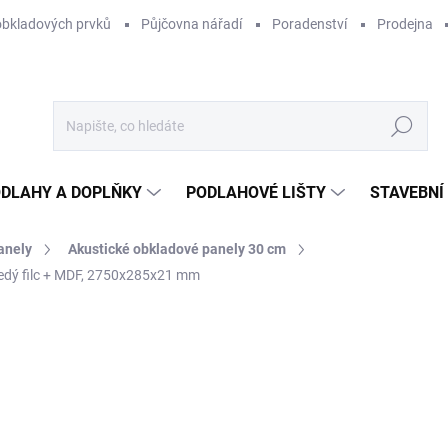
obkladových prvků
Půjčovna nářadí
Poradenství
Prodejna
Hledat
DLAHY A DOPLŇKY
PODLAHOVÉ LIŠTY
STAVEBNÍ
anely
Akustické obkladové panely 30 cm
edý filc + MDF, 2750x285x21 mm
Neohodnoceno
Podrobnosti hodnocení
NOVINKA
1
850