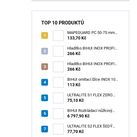
TOP 10 PRODUKTŮ
MAPEGUARD PC 50-75 mm
(1box=25ks) /1ks
133,70 Kč
Hladítko BIHUI INOX PROFI
280 x 120 mm zub 12mm -
266 Kč
měkká rukojeť
Hladítko BIHUI INOX PROFI
280 x 120 mm zub 3,2mm -
266 Kč
měkká rukojeť
BIHUI omítací lžíce INOX 100
× 110 mm – měkká
113 Kč
ergonomická rukojeť
ULTRALITE S1 FLEX ZERO
75,10 Kč
BÍLÝ NOVINKA/15kg
BIHUI Rozkládací nůžkový
pracovní stůl 221×113×73 cm
6 797,90 Kč
– hliníkový, nosnost 300 kg
ULTRALITE S2 FLEX ŠEDÝ
/15kg
77,70 Kč