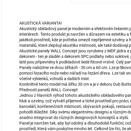
AKUSTICKÁ VARIANTA!
Akustický obkladový panel je moderním a efektivním řešením 
interiérech. Tento produkt je navržen s důrazem na estetiku a f
jakékoli prostředí, kde je potřeba omezit nepříjemné ozvěny a h
materiálů, které zlepšují akustiku místnosti, ale také dodávají
Akustické panely WALL Concept jsou vyrobeny z MDF jádra a 
dekorem - ten je sladěn s dekorem SPC podlahy nebo soklové
latě jsou připevněny k podkladové šedé filcové vrstvě. Celý pan
Panely nabízíme ve dvou šířkách - 30 cm a 60 cm. Lze je libo
pomocí řezacího nože nebo nářadí na řezání dřeva. Lze tak sna
včetně výklenků, vchodů a dalších míst.
Konkrétně tento model má šířku 30 cm a je v dekoru Dub Butte
Přednosti panelů WALL Concept
Jednou z hlavních výhod tohoto akustického obkladového pan
hluk a ozvěny, což vytváří příjemné a tiché prostředí pro práci
kanceláří, konferenčních místností, obývacích pokojů, restaurac
pohodlí důležité. Díky svému elegantnímu designu a různým 
snadno integrovat do různých designových konceptů a stylů.
Panel je navržen tak, aby byl odolný a dlouhodobě funkční, což 
prostředí, která vám poskytne mnoho let. Celkově lze říci, že a