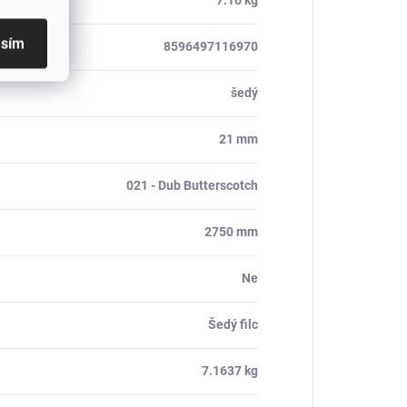
7.16 kg
asím
8596497116970
šedý
21 mm
021 - Dub Butterscotch
2750 mm
Ne
Šedý filc
7.1637 kg