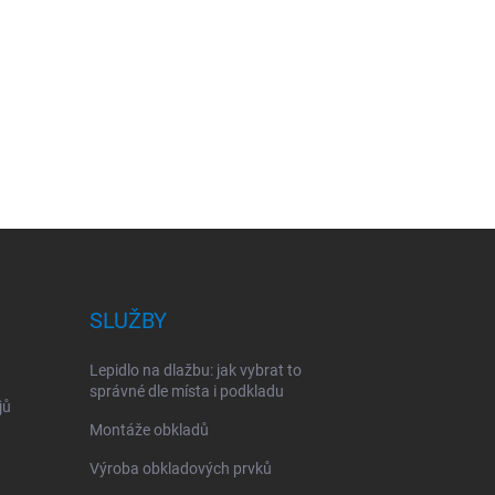
SLUŽBY
Lepidlo na dlažbu: jak vybrat to
správné dle místa i podkladu
jů
Montáže obkladů
Výroba obkladových prvků