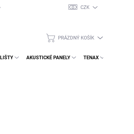
CZK
PRÁZDNÝ KOŠÍK
NÁKUPNÍ
KOŠÍK
 LIŠTY
AKUSTICKÉ PANELY
TENAX
TERASY
 029 Kč
/ ks
,41 Kč bez DPH