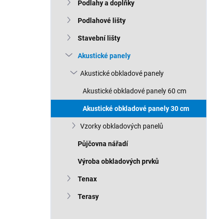
n
Podlahy a doplňky
n
Podlahové lišty
í
p
Stavební lišty
a
n
Akustické panely
e
Akustické obkladové panely
l
Akustické obkladové panely 60 cm
Akustické obkladové panely 30 cm
Vzorky obkladových panelů
Půjčovna nářadí
Výroba obkladových prvků
Tenax
Terasy