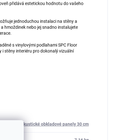
zároveň přidává estetickou hodnotu do vašeho
ožňuje jednoduchou instalaci na stěny a
 a hmoždinek nebo jej snadno instalujete
erace.
aděné s vinylovými podlahami SPC Floor
i stěny interiéru pro dokonalý vizuální
Akustické obkladové panely 30 cm