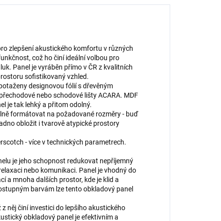
pro zlepšení akustického komfortu v různých
unkčnost, což ho činí ideální volbou pro
luk. Panel je vyráběn přímo v ČR z kvalitních
 prostoru sofistikovaný vzhled.
potaženy designovou fólií s dřevěným
, přechodové nebo schodové lišty ACARA. MDF
el je tak lehký a přitom odolný.
volně formátovat na požadované rozměry - buď
dno obložit i tvarově atypické prostory
rscotch - více v technických parametrech.
elu je jeho schopnost redukovat nepříjemný
, relaxaci nebo komunikaci. Panel je vhodný do
í a mnoha dalších prostor, kde je klid a
dostupným barvám lze tento obkladový panel
z něj činí investici do lepšího akustického
kustický obkladový panel je efektivním a