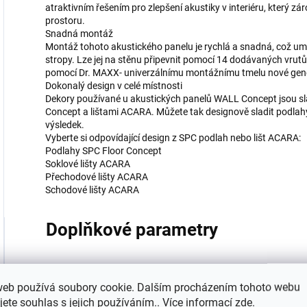
atraktivním řešením pro zlepšení akustiky v interiéru, který 
prostoru.
Snadná montáž
Montáž tohoto akustického panelu je rychlá a snadná, což um
stropy. Lze jej na stěnu připevnit pomocí 14 dodávaných vrutů
pomocí Dr. MAXX- univerzálnímu montážnímu tmelu nové gen
Dokonalý design v celé místnosti
Dekory používané u akustických panelů WALL Concept jsou sl
Concept a lištami ACARA. Můžete tak designově sladit podlahy 
výsledek.
Vyberte si odpovídající design z SPC podlah nebo lišt ACARA:
Podlahy SPC Floor Concept
Soklové lišty ACARA
Přechodové lišty ACARA
Schodové lišty ACARA
Doplňkové parametry
Kategorie
:
web používá soubory cookie. Dalším procházením tohoto webu
jete souhlas s jejich používáním.. Více informací
zde
.