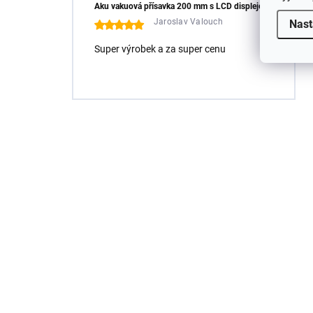
Aku vakuová přísavka 200 mm s LCD displejem (150 kg) - HÖGERT HT3B355
Jaroslav Valouch
Nast
Super výrobek a za super cenu