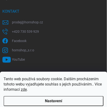
KONTAKT
prodej
@
hornshop.cz
+420 730 539 929
Facebook
hornshop_s.r.o
YouTube
VYHLEDÁVÁNÍ
Tento web používá soubory cookie. Dalším procházením
tohoto webu vyjadřujete souhlas s jejich používáním.. Více
Hledat
informací
zde
.
Nastavení