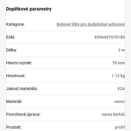
Doplňkové parametry
Kategorie
:
Rohové lišty pro dodatečné uchycení
EAN
:
8596497070180
Délka
:
2 m
Hlavní rozměr
:
70 mm
Hmotnost
:
1.12 kg
Jakost materiálu
:
V2A
Materiál
:
nerez
Povrchová úprava
:
nerez kartáč
Produkt
:
profil