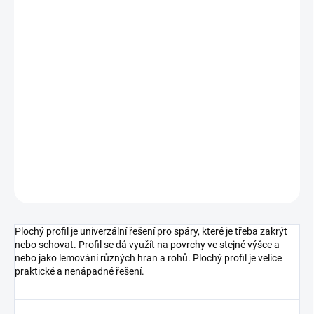
cena:
MŮŽEME
DORUČIT DO:
11.8.2026
MOŽNOSTI
DORUČENÍ
−
+
Přidat do košíku
DETAILNÍ INFORMACE
ZEPTAT SE
HLÍDAT
Plochý profil je univerzální řešení pro spáry, které je třeba zakrýt
nebo schovat. Profil se dá využít na povrchy ve stejné výšce a
nebo jako lemování různých hran a rohů. Plochý profil je velice
praktické a nenápadné řešení.