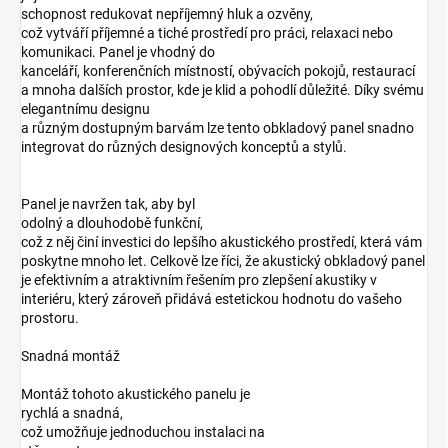
schopnost redukovat nepříjemný hluk a ozvěny,
což vytváří příjemné a tiché prostředí pro práci, relaxaci nebo
komunikaci. Panel je vhodný do
kanceláří, konferenčních místností, obývacích pokojů, restaurací
a mnoha dalších prostor, kde je klid a pohodlí důležité. Díky svému
elegantnímu designu
a různým dostupným barvám lze tento obkladový panel snadno
integrovat do různých designových konceptů a stylů.
Panel je navržen tak, aby byl
odolný a dlouhodobě funkční,
což z něj činí investici do lepšího akustického prostředí, která vám
poskytne mnoho let. Celkově lze říci, že akustický obkladový panel
je efektivním a atraktivním řešením pro zlepšení akustiky v
interiéru, který zároveň přidává estetickou hodnotu do vašeho
prostoru.
Snadná montáž
Montáž tohoto akustického panelu je
rychlá a snadná,
což umožňuje jednoduchou instalaci na