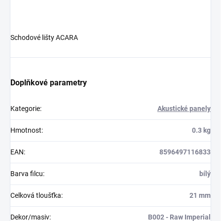
Schodové lišty ACARA
Doplňkové parametry
Kategorie
:
Akustické panely
Hmotnost
:
0.3 kg
EAN
:
8596497116833
Barva filcu
:
bílý
Celková tloušťka
:
21 mm
Dekor/masiv
:
B002 - Raw Imperial