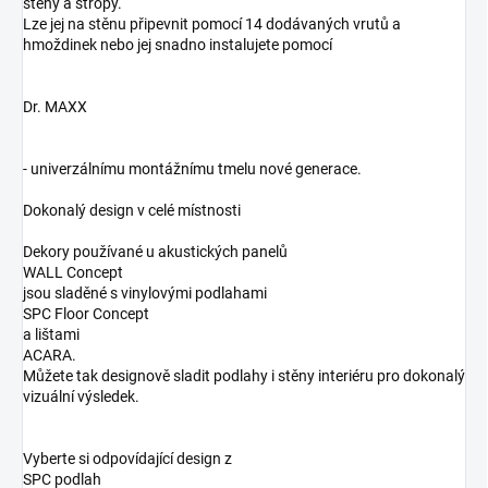
stěny a stropy.
Lze jej na stěnu připevnit pomocí 14 dodávaných vrutů a
hmoždinek nebo jej snadno instalujete pomocí
Dr. MAXX
- univerzálnímu montážnímu tmelu nové generace.
Dokonalý design v celé místnosti
Dekory používané u akustických panelů
WALL Concept
jsou sladěné s vinylovými podlahami
SPC Floor Concept
a lištami
ACARA.
Můžete tak designově sladit podlahy i stěny interiéru pro dokonalý
vizuální výsledek.
Vyberte si odpovídající design z
SPC podlah