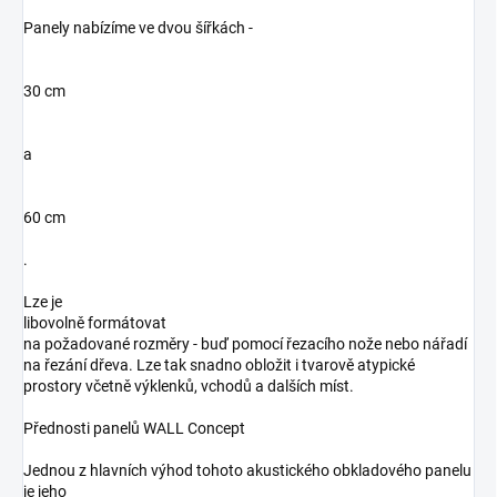
Panely nabízíme ve dvou šířkách -
30 cm
a
60 cm
.
Lze je
libovolně formátovat
na požadované rozměry - buď pomocí řezacího nože nebo nářadí
na řezání dřeva. Lze tak snadno obložit i tvarově atypické
prostory včetně výklenků, vchodů a dalších míst.
Přednosti panelů WALL Concept
Jednou z hlavních výhod tohoto akustického obkladového panelu
je jeho