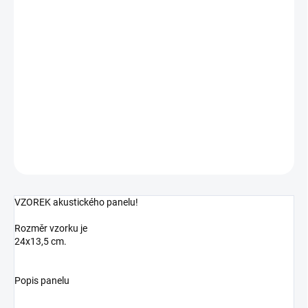
DORUČIT DO:
11.8.2026
MOŽNOSTI
DORUČENÍ
−
+
Přidat do košíku
DETAILNÍ INFORMACE
ZEPTAT SE
HLÍDAT
VZOREK akustického panelu!
Rozměr vzorku je
24x13,5 cm.
Popis panelu