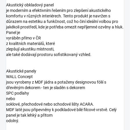
Akustický obkladový panel
je moderním a efektivním řešením pro zlepšení akustického
komfortu v různých interiérech. Tento produkt je navržen s
důrazem na estetiku a funkčnost, což ho činí ideální volbou pro
jakékoli prostředí, kde je potřeba omezit nepříjemné ozvěny a hluk.
Panel je
vyráběn přímo v ČR
z kvalitních materiálů, které
zlepšují akustiku místnosti,
ale také dodávají prostoru sofistikovaný vzhled.
Akustické panely
WALL Concept
jsou vyrobeny z MDF jádra a potaženy designovou fólií s
dřevěným dekorem - ten je sladěn s dekorem
SPC podlahy
nebo
soklové, přechodové nebo schodové lišty ACARA.
MDF latě jsou připevněny k podkladové bílé filcové vrstvě. Celý
panel je tak lehký a přitom
odolný.