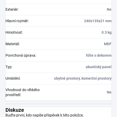
Exteriér
:
Ne
Hlavní rozměr
:
240x135x21 mm
Hmotnost
:
0.3 kg
Materiál
:
MDF
Povrchová úprava
:
fólie s dekorem
Typ
:
akustický panel
Umístění
:
obytné prostory, komerční prostory
Vhodnost do vlhkého
Ne
prostředí
:
Diskuze
Buďte první, kdo napíše příspěvek k této položce.