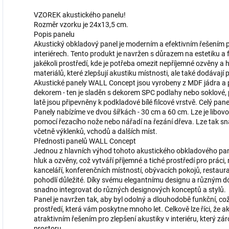
VZOREK akustického panelu!
Rozměr vzorku je 24x13,5 cm.
Popis panelu
Akustický obkladový panel je moderním a efektivním řešením 
interiérech. Tento produkt je navržen s důrazem na estetiku a f
jakékoli prostředí, kde je potřeba omezit nepříjemné ozvěny a h
materiálů, které zlepšují akustiku místnosti, ale také dodávají
Akustické panely WALL Concept jsou vyrobeny z MDF jádra a 
dekorem - ten je sladěn s dekorem SPC podlahy nebo soklové
latě jsou připevněny k podkladové bílé filcové vrstvě. Celý pane
Panely nabízíme ve dvou šířkách - 30 cm a 60 cm. Lze je libo
pomocí řezacího nože nebo nářadí na řezání dřeva. Lze tak sna
včetně výklenků, vchodů a dalších míst.
Přednosti panelů WALL Concept
Jednou z hlavních výhod tohoto akustického obkladového pan
hluk a ozvěny, což vytváří příjemné a tiché prostředí pro práci
kanceláří, konferenčních místností, obývacích pokojů, restaurac
pohodlí důležité. Díky svému elegantnímu designu a různým 
snadno integrovat do různých designových konceptů a stylů.
Panel je navržen tak, aby byl odolný a dlouhodobě funkční, což 
prostředí, která vám poskytne mnoho let. Celkově lze říci, že a
atraktivním řešením pro zlepšení akustiky v interiéru, který 
prostoru.