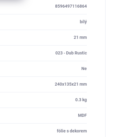
8596497116864
bílý
21 mm
023 - Dub Rustic
Ne
240x135x21 mm
0.3 kg
MDF
fólie s dekorem