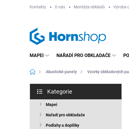
Přejít
Kontakty
O nás
Montáže obkladů
Výroba 
na
obsah
MAPEI
NAŘADÍ PRO OBKLADAČE
PO
Domů
Akustické panely
Vzorky obkladových p
P
Kategorie
o
Přeskočit
s
kategorie
t
Mapei
r
Nařadí pro obkladače
a
n
Podlahy a doplňky