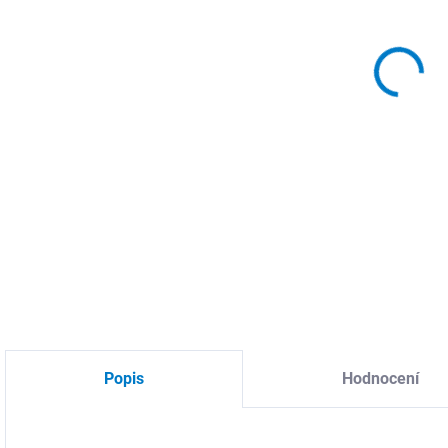
DO:
11.
MOŽ
DETA
Popis
Hodnocení