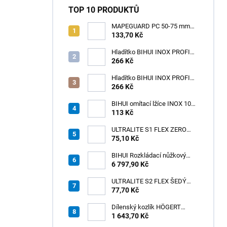
TOP 10 PRODUKTŮ
MAPEGUARD PC 50-75 mm
(1box=25ks) /1ks
133,70 Kč
Hladítko BIHUI INOX PROFI
280 x 120 mm zub 12mm -
266 Kč
měkká rukojeť
Hladítko BIHUI INOX PROFI
280 x 120 mm zub 3,2mm -
266 Kč
měkká rukojeť
BIHUI omítací lžíce INOX 100
× 110 mm – měkká
113 Kč
ergonomická rukojeť
ULTRALITE S1 FLEX ZERO
75,10 Kč
BÍLÝ NOVINKA/15kg
BIHUI Rozkládací nůžkový
pracovní stůl 221×113×73 cm
6 797,90 Kč
– hliníkový, nosnost 300 kg
ULTRALITE S2 FLEX ŠEDÝ
/15kg
77,70 Kč
Dílenský kozlík HÖGERT
HT7G551
1 643,70 Kč