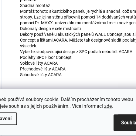
Snadná montáž
Montáž tohoto akustického panelu je rychlá a snadná, což um
stropy. Lze jej na stěnu připevnit pomocí 14 dodávaných vrutů
pomocí Dr. MAXX- univerzálnímu montážnímu tmelu nové gen
Dokonalý design v celé místnosti
Dekory používané u akustických panelů WALL Concept jsou sl
Concept a lištami ACARA. Můžete tak designově sladit podlahy 
výsledek.
Vyberte si odpovídající design z SPC podlah nebo lišt ACARA:
Podlahy SPC Floor Concept
Soklové lišty ACARA
Přechodové lišty ACARA
Schodové lišty ACARA
Doplňkové parametry
web používá soubory cookie. Dalším procházením tohoto webu
jete souhlas s jejich používáním.. Více informací
zde
.
Kategorie
:
avení
Souhl
Hmotnost
: