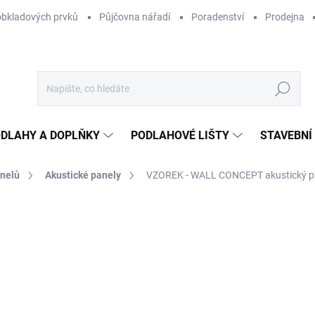
obkladových prvků
Půjčovna nářadí
Poradenství
Prodejna
Hledat
DLAHY A DOPLŇKY
PODLAHOVÉ LIŠTY
STAVEBNÍ
anelů
Akustické panely
VZOREK - WALL CONCEPT akustický pane
Neohodnoceno
Podrobnosti hodnocení
6
55,
Měr
SKL
cena
MŮŽ