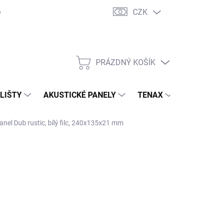
CZK
PRÁZDNÝ KOŠÍK
NÁKUPNÍ
KOŠÍK
 LIŠTY
AKUSTICKÉ PANELY
TENAX
TERASY
l Dub rustic, bílý filc, 240x135x21 mm
7,30 Kč
/ ks
62 Kč bez DPH
ná
ADEM ( EXTERNÍ SKLAD )
(10 KS)
:
EME DORUČIT