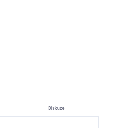
8.2026
NOSTI DORUČENÍ
−
+
Přidat do košíku
ILNÍ INFORMACE
ZEPTAT SE
HLÍDAT
Diskuze