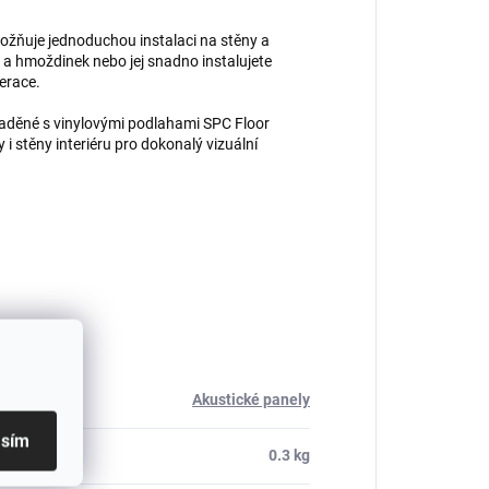
ožňuje jednoduchou instalaci na stěny a
 a hmoždinek nebo jej snadno instalujete
erace.
aděné s vinylovými podlahami SPC Floor
i stěny interiéru pro dokonalý vizuální
Akustické panely
asím
0.3 kg