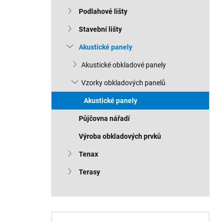
n
Podlahové lišty
í
p
Stavební lišty
a
n
Akustické panely
e
Akustické obkladové panely
l
Vzorky obkladových panelů
Akustické panely
Půjčovna nářadí
Výroba obkladových prvků
Tenax
Terasy