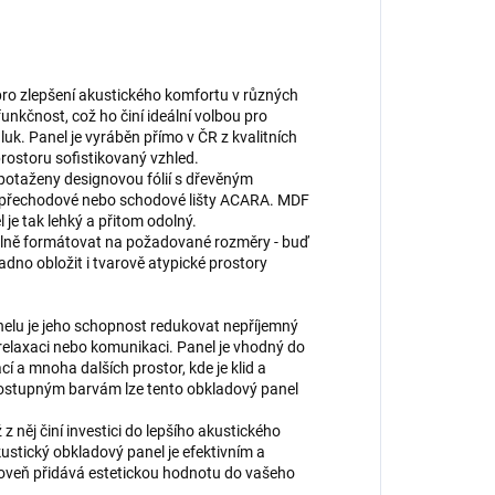
pro zlepšení akustického komfortu v různých
unkčnost, což ho činí ideální volbou pro
luk. Panel je vyráběn přímo v ČR z kvalitních
 prostoru sofistikovaný vzhled.
potaženy designovou fólií s dřevěným
, přechodové nebo schodové lišty ACARA. MDF
l je tak lehký a přitom odolný.
volně formátovat na požadované rozměry - buď
dno obložit i tvarově atypické prostory
elu je jeho schopnost redukovat nepříjemný
, relaxaci nebo komunikaci. Panel je vhodný do
í a mnoha dalších prostor, kde je klid a
dostupným barvám lze tento obkladový panel
z něj činí investici do lepšího akustického
kustický obkladový panel je efektivním a
zároveň přidává estetickou hodnotu do vašeho