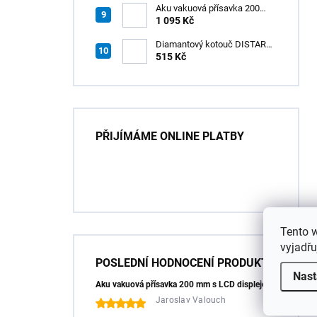
Aku vakuová přísavka 200
mm s LCD displejem (150 kg)
1 095 Kč
- HÖGERT HT3B355
Diamantový kotouč DISTAR
GREEN CUT
515 Kč
115x1,2/1,0x8x22,23 + PAD
Z60
PŘIJÍMÁME ONLINE PLATBY
Tento 
vyjadřu
POSLEDNÍ HODNOCENÍ PRODUKTŮ
Nast
Aku vakuová přísavka 200 mm s LCD displejem (150 kg) - HÖGERT HT3B355
Jaroslav Valouch