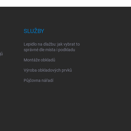
SLUŽBY
Lepidlo na dlažbu: jak vybrat to
správné dle místa i podkladu
jů
Montáže obkladů
Výroba obkladových prvků
Půjčovna nářadí