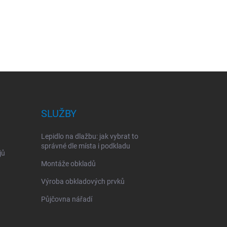
SLUŽBY
Lepidlo na dlažbu: jak vybrat to
správné dle místa i podkladu
jů
Montáže obkladů
Výroba obkladových prvků
Půjčovna nářadí