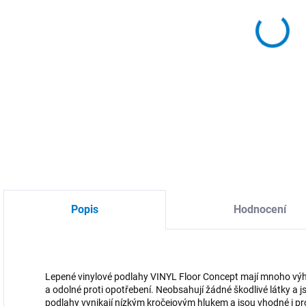
MOŽ
DETA
Popis
Hodnocení
Lepené vinylové podlahy VINYL Floor Concept mají mnoho výhod
a odolné proti opotřebení. Neobsahují žádné škodlivé látky a 
podlahy vynikají nízkým kročejovým hlukem a jsou vhodné i pr