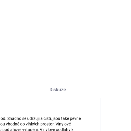
NOSTI DORUČENÍ
−
+
Přidat do košíku
ILNÍ INFORMACE
ZEPTAT SE
HLÍDAT
Diskuze
. Snadno se udržují a čistí, jsou také pevné
jsou vhodné do vlhkých prostor. Vinylové
o podlahové vytápění. Vinylové podlahy k