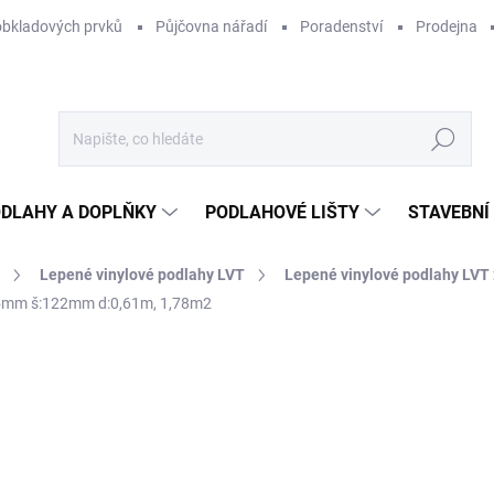
obkladových prvků
Půjčovna nářadí
Poradenství
Prodejna
Hledat
DLAHY A DOPLŇKY
PODLAHOVÉ LIŠTY
STAVEBNÍ
Lepené vinylové podlahy LVT
Lepené vinylové podlahy LVT
2,5mm š:122mm d:0,61m, 1,78m2
Neohodnoceno
Podrobnosti hodnocení
1 
884
Měr
1 90
cena
NA