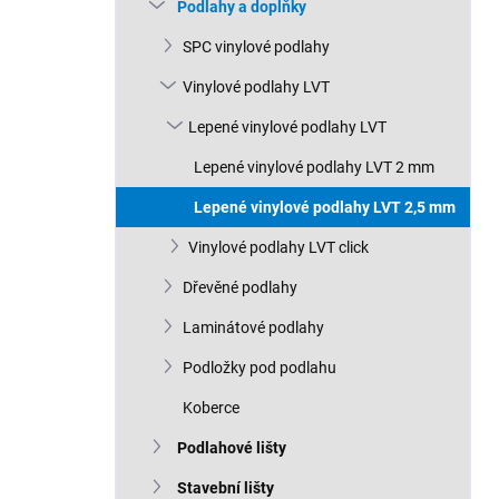
n
Podlahy a doplňky
n
SPC vinylové podlahy
í
p
Vinylové podlahy LVT
a
n
Lepené vinylové podlahy LVT
e
Lepené vinylové podlahy LVT 2 mm
l
Lepené vinylové podlahy LVT 2,5 mm
Vinylové podlahy LVT click
Dřevěné podlahy
Laminátové podlahy
Podložky pod podlahu
Koberce
Podlahové lišty
Stavební lišty