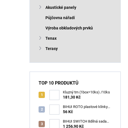
Akustické panely
Půjčovna nářadí
Výroba obkladových prvků
Tenax
Terasy
TOP 10 PRODUKTŮ
Kluzný trn (1box=10ks) /10ks
181,30 Kč
BIHUI ROTO plastové klínky
1–13 mm – balení 50 ks
56 Kč
BIHUI SWITCH 8dílná sada
zubových hladítek INOX –
1 256,90 Kč