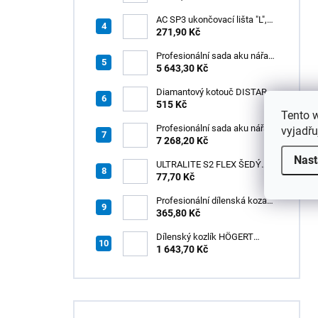
výměnná rukojeť v praktickém
boxu
AC SP3 ukončovací lišta "L",
PREMIUM, hliník elox titan, v:
271,90 Kč
8 mm, d: 2,5 m
Profesionální sada aku nářadí
3v1 HÖGERT
5 643,30 Kč
Diamantový kotouč DISTAR
GREEN CUT
515 Kč
Tento 
115x1,2/1,0x8x22,23 + PAD
Z60
Profesionální sada aku nářadí
vyjadřu
3v1 20V HÖGERT
7 268,20 Kč
Nast
ULTRALITE S2 FLEX ŠEDÝ
/15kg
77,70 Kč
Profesionální dílenská koza
HÖGERT HT7G550
365,80 Kč
Dílenský kozlík HÖGERT
HT7G551
1 643,70 Kč