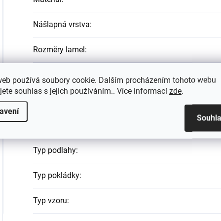
Nášlapná vrstva
:
Rozměry lamel
:
Tloušťka jádra
:
web používá soubory cookie. Dalším procházením tohoto webu
jete souhlas s jejich používáním.. Více informací
zde
.
Tón dekoru
:
avení
Souhl
Třída zátěže
:
32 -
Typ podlahy
:
Typ pokládky
:
Typ vzoru
: