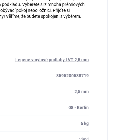
ina podkladu. Vyberete si z mnoha prémiových
obývací pokoj nebo ložnici. Přijďte si
y! Věříme, že budete spokojeni s výběrem.
Lepené vinylové podlahy LVT 2,5 mm
8595200538719
2,5 mm
08 - Berlin
6 kg
vinyl