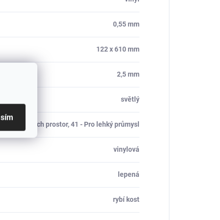
0,55 mm
122 x 610 mm
2,5 mm
světlý
asím
 Do komerčních prostor, 41 - Pro lehký průmysl
vinylová
lepená
rybí kost