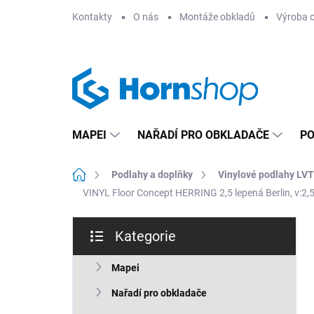
Přejít
Kontakty
O nás
Montáže obkladů
Výroba 
na
obsah
MAPEI
NAŘADÍ PRO OBKLADAČE
PO
Domů
Podlahy a doplňky
Vinylové podlahy LVT
VINYL Floor Concept HERRING 2,5 lepená Berlin, v:
P
Kategorie
o
Přeskočit
s
kategorie
t
Mapei
r
Nařadí pro obkladače
a