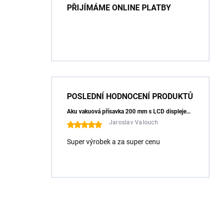
PŘIJÍMÁME ONLINE PLATBY
POSLEDNÍ HODNOCENÍ PRODUKTŮ
Aku vakuová přísavka 200 mm s LCD displejem (150 kg) - HÖGERT HT3B355
Jaroslav Valouch
Super výrobek a za super cenu