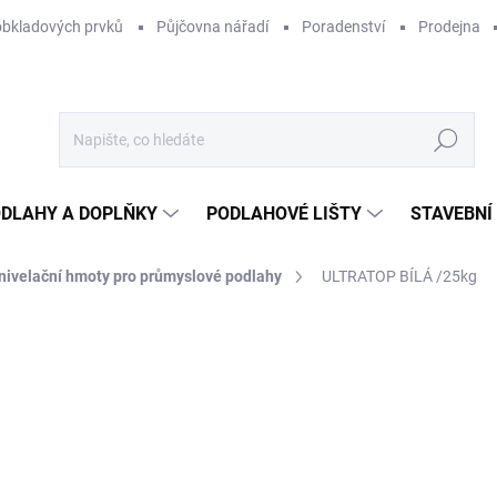
obkladových prvků
Půjčovna nářadí
Poradenství
Prodejna
Hledat
DLAHY A DOPLŇKY
PODLAHOVÉ LIŠTY
STAVEBNÍ
ivelační hmoty pro průmyslové podlahy
ULTRATOP BÍLÁ /25kg
Neohodnoceno
Podrobnosti hodnocení
ZNAČKA:
MAPEI
88
62,
Měr
1 89
cena
NA