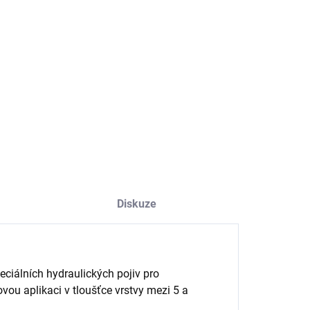
NOSTI DORUČENÍ
−
+
Přidat do košíku
ILNÍ INFORMACE
ZEPTAT SE
HLÍDAT
Diskuze
ciálních hydraulických pojiv pro
vou aplikaci v tloušťce vrstvy mezi 5 a