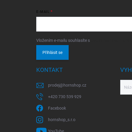
E-MAIL
Vložením e-mailu souhlasíte s
podmínkami ochrany o
Přihlásit se
KONTAKT
VYH
prodej
@
hornshop.cz
+420 730 539 929
Facebook
hornshop_s.r.o
YouTube