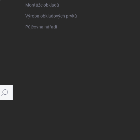
Montáže obkladů
Výroba obkladových prvků
Půjčovna nářadí
Hledat