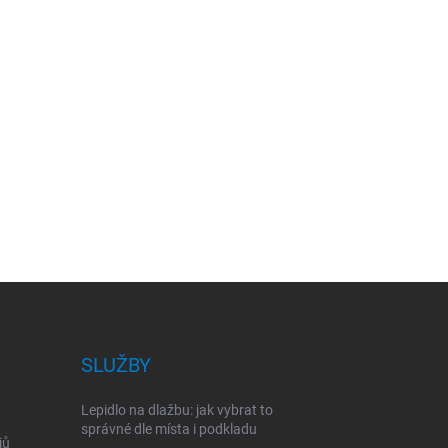
SLUŽBY
Lepidlo na dlažbu: jak vybrat to
správné dle místa i podkladu
jů