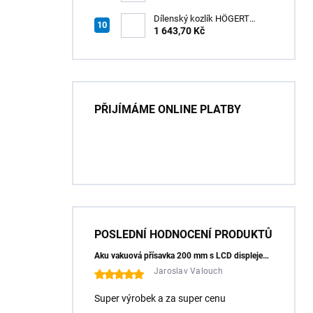
Dílenský kozlík HÖGERT
HT7G551
1 643,70 Kč
PŘIJÍMÁME ONLINE PLATBY
POSLEDNÍ HODNOCENÍ PRODUKTŮ
Aku vakuová přísavka 200 mm s LCD displejem (150 kg) - HÖGERT HT3B355
Jaroslav Valouch
Super výrobek a za super cenu