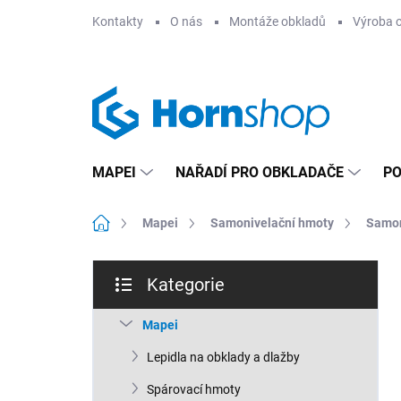
Přejít
Kontakty
O nás
Montáže obkladů
Výroba 
na
obsah
MAPEI
NAŘADÍ PRO OBKLADAČE
PO
Domů
Mapei
Samonivelační hmoty
Samon
P
Kategorie
o
Přeskočit
s
kategorie
t
Mapei
r
Lepidla na obklady a dlažby
a
n
Spárovací hmoty