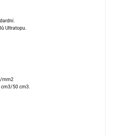
ndardní.
ů Ultratopu.
N/mm2
 cm3/50 cm3.