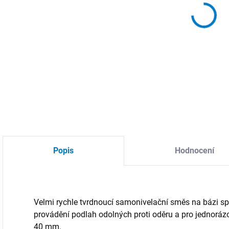
MOŽ
DETA
Popis
Hodnocení
Velmi rychle tvrdnoucí samonivelační směs na bázi spe
provádění podlah odolných proti oděru a pro jednorázo
40 mm.