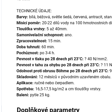
TECHNICKÉ ÚDAJE:
Barvy:
bílá, béžová, světle šedá, červená, antracit, sta
Mísicí poměr:
20-22 dílů vody na 100 hmotnostních díl
Tloušťka vrstvy:
5 až 40mm.
Samonivelační schopnost:
ano.
Zpracovatelnost:
15 min.
Doba tuhnutí:
60 min.
Pochůznost:
po 3-4 h.
Pevnost v tlaku po 28 dnech při 23°C:
? 40 N/mm2.
Pevnost v tahu za ohybu po 28 dnech při 23°C:
? 11 
Odolnost proti obrusu Böhme po 28 dnech při 23°C:
9
Skladování:
12 měsíců v původním uzavřeném obalu.
Aplikace:
ručně nebo čerpadlem.
Spotřeba:
16,5-17,5 kg/m2 a cm tloušťky vrstvy.
Balení:
pytle 25 kg.
Doplňkové parametry