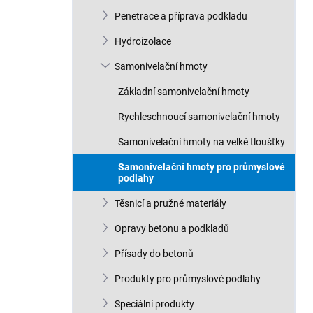
n
Penetrace a příprava podkladu
í
p
Hydroizolace
a
n
Samonivelační hmoty
e
Základní samonivelační hmoty
l
Rychleschnoucí samonivelační hmoty
Samonivelační hmoty na velké tloušťky
Samonivelační hmoty pro průmyslové
podlahy
Těsnicí a pružné materiály
Opravy betonu a podkladů
Přísady do betonů
Produkty pro průmyslové podlahy
Speciální produkty