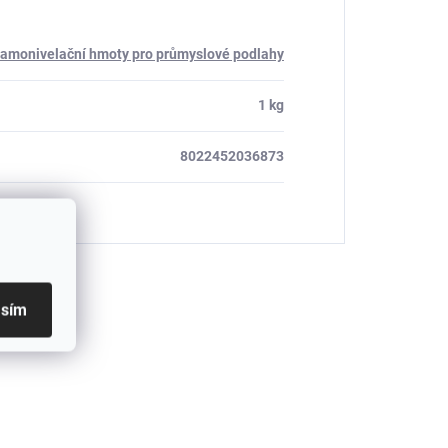
amonivelační hmoty pro průmyslové podlahy
1 kg
8022452036873
asím