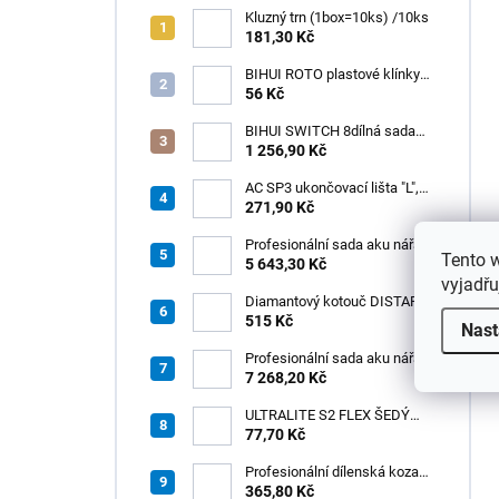
Kluzný trn (1box=10ks) /10ks
181,30 Kč
BIHUI ROTO plastové klínky
1–13 mm – balení 50 ks
56 Kč
BIHUI SWITCH 8dílná sada
zubových hladítek INOX –
1 256,90 Kč
výměnná rukojeť v praktickém
boxu
AC SP3 ukončovací lišta "L",
PREMIUM, hliník elox titan, v:
271,90 Kč
8 mm, d: 2,5 m
Profesionální sada aku nářadí
Tento 
3v1 HÖGERT
5 643,30 Kč
vyjadřu
Diamantový kotouč DISTAR
GREEN CUT
515 Kč
Nast
115x1,2/1,0x8x22,23 + PAD
Z60
Profesionální sada aku nářadí
3v1 20V HÖGERT
7 268,20 Kč
ULTRALITE S2 FLEX ŠEDÝ
/15kg
77,70 Kč
Profesionální dílenská koza
HÖGERT HT7G550
365,80 Kč