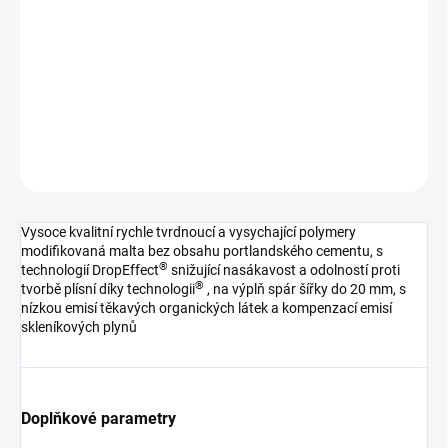
−
+
Přidat do košíku
Tmel spárovací
DETAILNÍ INFORMACE
ZEPTAT SE
HLÍDAT
Vysoce kvalitní rychle tvrdnoucí a vysychající polymery
modifikovaná malta bez obsahu portlandského cementu, s
®
technologií DropEffect
snižující nasákavost a odolností proti
®
tvorbě plísní díky technologii
, na výplň spár šířky do 20 mm, s
nízkou emisí těkavých organických látek a kompenzací emisí
skleníkových plynů
Doplňkové parametry