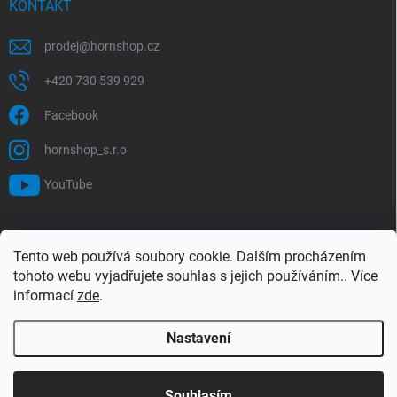
KONTAKT
prodej
@
hornshop.cz
+420 730 539 929
Facebook
hornshop_s.r.o
YouTube
VYHLEDÁVÁNÍ
Tento web používá soubory cookie. Dalším procházením
tohoto webu vyjadřujete souhlas s jejich používáním.. Více
Hledat
informací
zde
.
Nastavení
Copyright 2026
Hornshop
. Všechna práva vyhrazena.
Upravit nastavení
cookies
Souhlasím