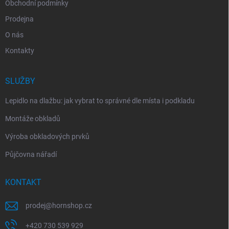
Obchodní podmínky
Prodejna
O nás
Kontakty
SLUŽBY
Lepidlo na dlažbu: jak vybrat to správné dle místa i podkladu
Montáže obkladů
Výroba obkladových prvků
Půjčovna nářadí
KONTAKT
prodej
@
hornshop.cz
+420 730 539 929