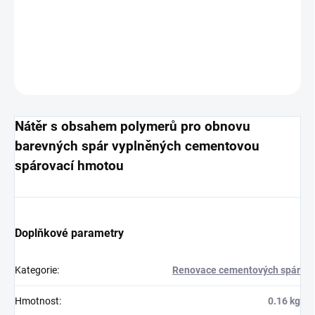
Polymerový nátěr na obnovu barvy spáry
DETAILNÍ INFORMACE
ZEPTAT SE
HLÍDAT
Nátěr s obsahem polymerů pro obnovu
barevných spár vyplněných cementovou
spárovací hmotou
Doplňkové parametry
Kategorie
:
Renovace cementových spár
Hmotnost
:
0.16 kg