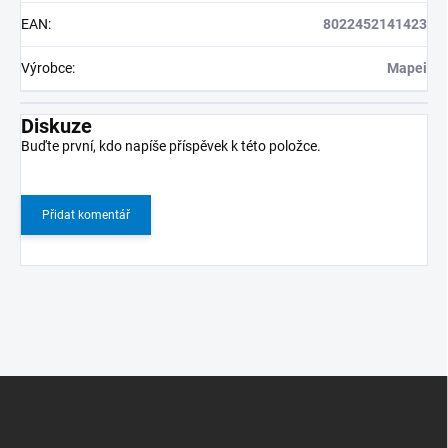
EAN
:
8022452141423
Výrobce
:
Mapei
Diskuze
Buďte první, kdo napíše příspěvek k této položce.
Přidat komentář
Z
á
p