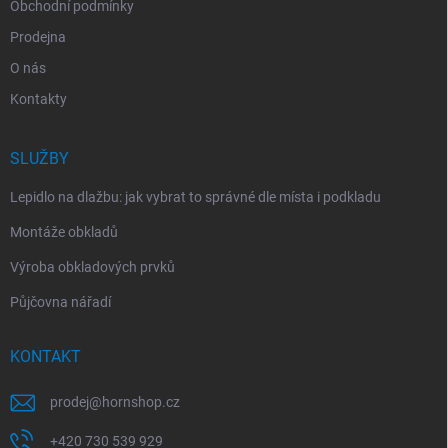
Obchodní podmínky
Prodejna
O nás
Kontakty
SLUŽBY
Lepidlo na dlažbu: jak vybrat to správné dle místa i podkladu
Montáže obkladů
Výroba obkladových prvků
Půjčovna nářadí
KONTAKT
prodej
@
hornshop.cz
+420 730 539 929