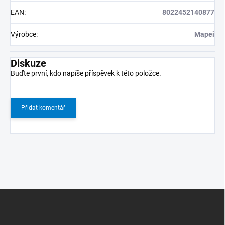
EAN
:
8022452140877
Výrobce
:
Mapei
Diskuze
Buďte první, kdo napíše příspěvek k této položce.
Přidat komentář
Z
á
p