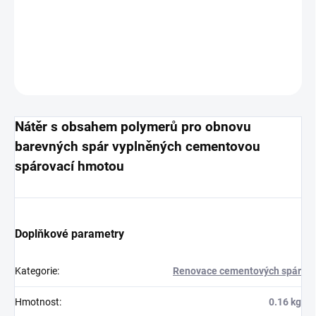
Polymerový nátěr na obnovu barvy spáry
DETAILNÍ INFORMACE
ZEPTAT SE
HLÍDAT
Nátěr s obsahem polymerů pro obnovu
barevných spár vyplněných cementovou
spárovací hmotou
Doplňkové parametry
Kategorie
:
Renovace cementových spár
Hmotnost
:
0.16 kg